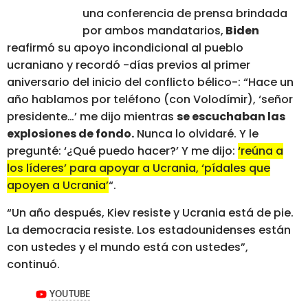
una conferencia de prensa brindada
por ambos mandatarios,
Biden
reafirmó su apoyo incondicional al pueblo
ucraniano y recordó -días previos al primer
aniversario del inicio del conflicto bélico-: “Hace un
año hablamos por teléfono (con Volodímir), ‘señor
presidente…’ me dijo mientras
se escuchaban las
explosiones de fondo.
Nunca lo olvidaré. Y le
pregunté: ‘¿Qué puedo hacer?’ Y me dijo:
‘reúna a
los líderes’ para apoyar a Ucrania, ‘pídales que
apoyen a Ucrania’
“.
“Un año después, Kiev resiste y Ucrania está de pie.
La democracia resiste. Los estadounidenses están
con ustedes y el mundo está con ustedes”,
continuó.