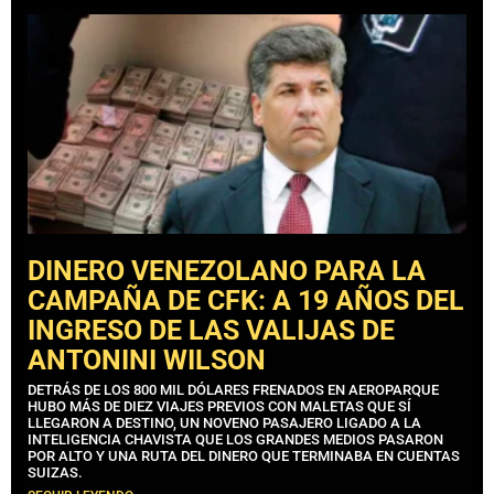
DINERO VENEZOLANO PARA LA
CAMPAÑA DE CFK: A 19 AÑOS DEL
INGRESO DE LAS VALIJAS DE
ANTONINI WILSON
DETRÁS DE LOS 800 MIL DÓLARES FRENADOS EN AEROPARQUE
HUBO MÁS DE DIEZ VIAJES PREVIOS CON MALETAS QUE SÍ
LLEGARON A DESTINO, UN NOVENO PASAJERO LIGADO A LA
INTELIGENCIA CHAVISTA QUE LOS GRANDES MEDIOS PASARON
POR ALTO Y UNA RUTA DEL DINERO QUE TERMINABA EN CUENTAS
SUIZAS.