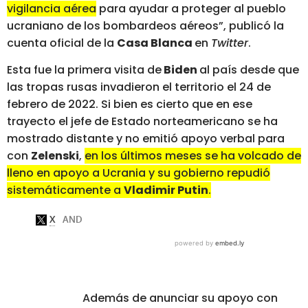
vigilancia aérea
para ayudar a proteger al pueblo
ucraniano de los bombardeos aéreos”, publicó la
cuenta oficial de la
Casa Blanca
en
Twitter
.
Esta fue la primera visita de
Biden
al país desde que
las tropas rusas invadieron el territorio el 24 de
febrero de 2022. Si bien es cierto que en ese
trayecto el jefe de Estado norteamericano se ha
mostrado distante y no emitió apoyo verbal para
con
Zelenski
,
en los últimos meses se ha volcado de
lleno en apoyo a Ucrania y su gobierno repudió
sistemáticamente a
Vladimir Putin
.
Además de anunciar su apoyo con