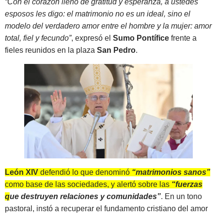
“Con el corazón lleno de gratitud y esperanza, a ustedes
esposos les digo: el matrimonio no es un ideal, sino el
modelo del verdadero amor entre el hombre y la mujer: amor
total, fiel y fecundo”
, expresó el
Sumo Pontífice
frente a
fieles reunidos en la plaza
San Pedro
.
León XIV
defendió lo que denominó
“matrimonios sanos”
como base de las sociedades, y alertó sobre las
“fuerzas
que destruyen relaciones y comunidades”
. En un tono
pastoral, instó a recuperar el fundamento cristiano del amor