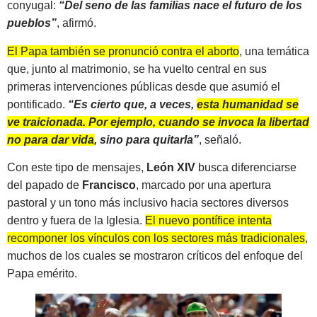
conyugal:
“Del seno de las familias nace el futuro de los
pueblos”
, afirmó.
El Papa también se pronunció contra el aborto
, una temática
que, junto al matrimonio, se ha vuelto central en sus
primeras intervenciones públicas desde que asumió el
pontificado.
“Es cierto que, a veces,
esta humanidad se
ve traicionada. Por ejemplo, cuando se invoca la libertad
no para dar vida
, sino para quitarla”
, señaló.
Con este tipo de mensajes,
León XIV
busca diferenciarse
del papado de
Francisco
, marcado por una apertura
pastoral y un tono más inclusivo hacia sectores diversos
dentro y fuera de la Iglesia.
El nuevo pontífice intenta
recomponer los vínculos con los sectores más tradicionales
,
muchos de los cuales se mostraron críticos del enfoque del
Papa emérito.