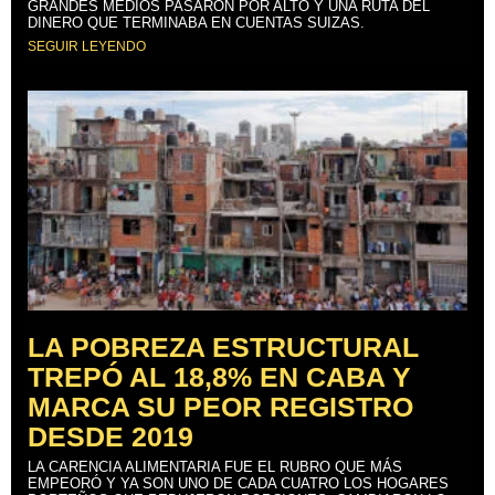
GRANDES MEDIOS PASARON POR ALTO Y UNA RUTA DEL
DINERO QUE TERMINABA EN CUENTAS SUIZAS.
SEGUIR LEYENDO
LA POBREZA ESTRUCTURAL
TREPÓ AL 18,8% EN CABA Y
MARCA SU PEOR REGISTRO
DESDE 2019
LA CARENCIA ALIMENTARIA FUE EL RUBRO QUE MÁS
EMPEORÓ Y YA SON UNO DE CADA CUATRO LOS HOGARES