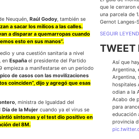
que le cerraron 
una parcela de 
l de Neuquén,
Raúl Godoy
, también se
Gernot Langes-
an a sacar los milicos a las calles.
SEGUIR LEYEN
 van a disparar a quemarropas cuando
ejemos esto en sus manos”.
TWEET 
dio y una cuestión sanitaria a nivel
, en
España
el presidente del Partido
Así que hay
19 empieza a manifestarse en un periodo
Argentina, 
 pico de casos con las movilizaciones
Argentina, 
tos coinciden”, dijo y agregó que esas
hospitales 
odian a la 
Acabo de p
ontero
, ministra de Igualdad del
para arance
l
Día de la Mujer
cuando ya el virus se
educación a
sintió síntomas y el test dio positivo en
provincia d
ación del 8M.
pic.twitte