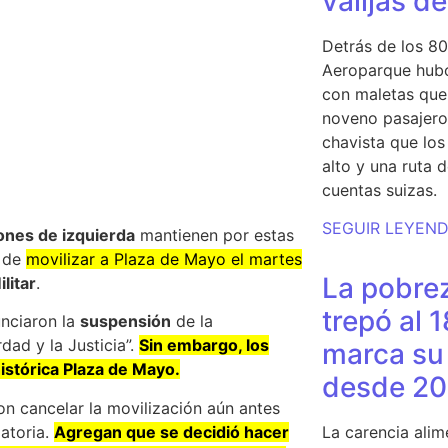
valijas d
Detrás de los 80
Aeroparque hubo
con maletas que 
noveno pasajero 
chavista que lo
alto y una ruta 
cuentas suizas.
SEGUIR LEYEN
ones de izquierda
mantienen por estas
s de
movilizar a Plaza de Mayo el martes
La pobrez
litar
.
trepó al 
nciaron la
suspensión
de la
dad y la Justicia”.
Sin embargo, los
marca su 
istórica Plaza de Mayo.
desde 20
n cancelar la movilización aún antes
gatoria.
Agregan que se decidió hacer
La carencia alim