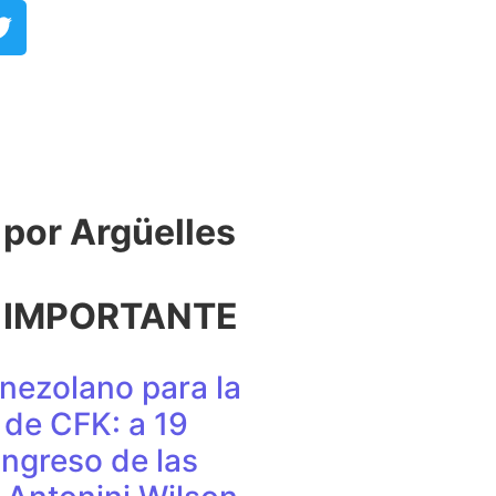
or Argüelles​
 IMPORTANTE
nezolano para la
de CFK: a 19
ingreso de las