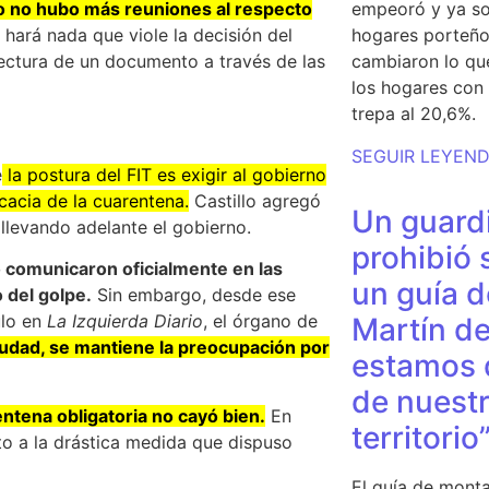
o no hubo más reuniones al respecto
empeoró y ya so
hará nada que viole la decisión del
hogares porteño
lectura de un documento a través de las
cambiaron lo qu
los hogares con 
trepa al 20,6%.
SEGUIR LEYEN
e
la postura del FIT es exigir al gobierno
cacia de la cuarentena.
Castillo agregó
Un guardi
llevando adelante el gobierno.
prohibió 
 comunicaron oficialmente en las
un guía d
 del golpe.
Sin embargo, desde ese
ulo en
La Izquierda Diario
, el órgano de
Martín de
Ciudad, se mantiene la preocupación por
estamos 
de nuestr
ntena obligatoria no cayó bien.
En
territorio
nto a la drástica medida que dispuso
El guía de monta