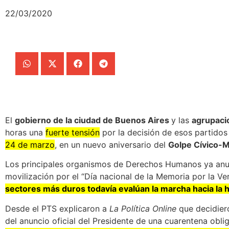
22/03/2020
El
gobierno de la ciudad de Buenos Aires
y las
agrupaci
horas una
fuerte tensión
por la decisión de esos partido
24 de marzo
, en un nuevo aniversario del
Golpe Cívico-Mi
Los principales organismos de Derechos Humanos ya anu
movilización por el “Día nacional de la Memoria por la Ver
sectores más duros todavía evalúan la marcha hacia la h
Desde el PTS explicaron a
La Política Online
que decidiero
del anuncio oficial del Presidente de una cuarentena obli