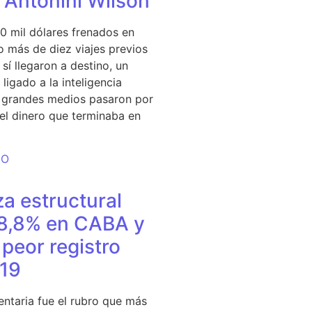
e Antonini Wilson
0 mil dólares frenados en
 más de diez viajes previos
sí llegaron a destino, un
ligado a la inteligencia
s grandes medios pasaron por
del dinero que terminaba en
DO
a estructural
18,8% en CABA y
peor registro
19
entaria fue el rubro que más