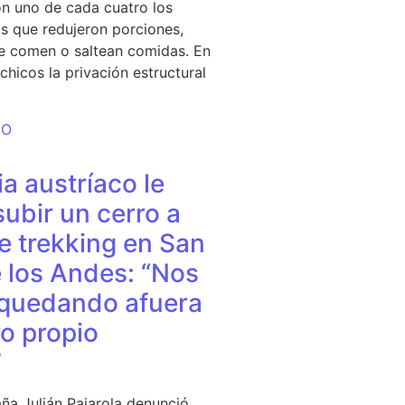
n uno de cada cuatro los
s que redujeron porciones,
e comen o saltean comidas. En
chicos la privación estructural
DO
a austríaco le
subir un cerro a
e trekking en San
 los Andes: “Nos
quedando afuera
o propio
”
ña Julián Pajarola denunció