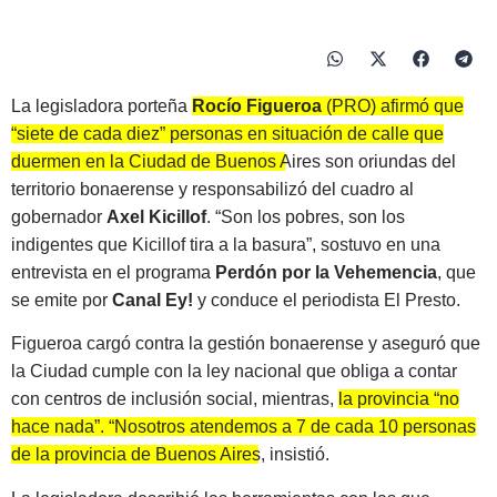
La legisladora porteña
Rocío Figueroa
(PRO) afirmó que
“siete de cada diez” personas en situación de calle que
duermen en la Ciudad de Buenos Aires son oriundas del
territorio bonaerense y responsabilizó del cuadro al
gobernador
Axel Kicillof
.
“Son los pobres, son los
indigentes que Kicillof tira a la basura”, sostuvo en una
entrevista en el programa
Perdón por la Vehemencia
, que
se emite por
Canal
Ey!
y conduce el periodista El Presto.
Figueroa cargó contra la gestión bonaerense y aseguró que
la Ciudad cumple con la ley nacional que obliga a contar
con centros de inclusión social, mientras,
la provincia “no
hace nada”. “Nosotros atendemos a 7 de cada 10 personas
de la provincia de Buenos Aires, insistió.