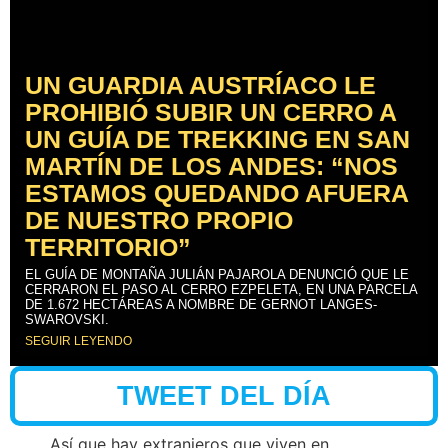
UN GUARDIA AUSTRÍACO LE
PROHIBIÓ SUBIR UN CERRO A
UN GUÍA DE TREKKING EN SAN
MARTÍN DE LOS ANDES: “NOS
ESTAMOS QUEDANDO AFUERA
DE NUESTRO PROPIO
TERRITORIO”
EL GUÍA DE MONTAÑA JULIÁN PAJAROLA DENUNCIÓ QUE LE
CERRARON EL PASO AL CERRO EZPELETA, EN UNA PARCELA
DE 1.672 HECTÁREAS A NOMBRE DE GERNOT LANGES-
SWAROVSKI.
SEGUIR LEYENDO
TWEET DEL DÍA
Así que hay extranjeros que viven en