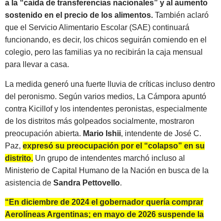
a la “caída de transferencias nacionales” y al aumento
sostenido en el precio de los alimentos.
También aclaró
que el Servicio Alimentario Escolar (SAE) continuará
funcionando, es decir, los chicos seguirán comiendo en el
colegio, pero las familias ya no recibirán la caja mensual
para llevar a casa.
La medida generó una fuerte lluvia de críticas incluso dentro
del peronismo. Según varios medios, La Cámpora apuntó
contra Kicillof y los intendentes peronistas, especialmente
de los distritos más golpeados socialmente, mostraron
preocupación abierta.
Mario Ishii
, intendente de José C.
Paz,
expresó su preocupación por el “colapso” en su
distrito.
Un grupo de intendentes marchó incluso al
Ministerio de Capital Humano de la Nación en busca de la
asistencia de
Sandra Pettovello
.
“En diciembre de 2024 el gobernador quería comprar
Aerolíneas Argentinas; en mayo de 2026 suspende la