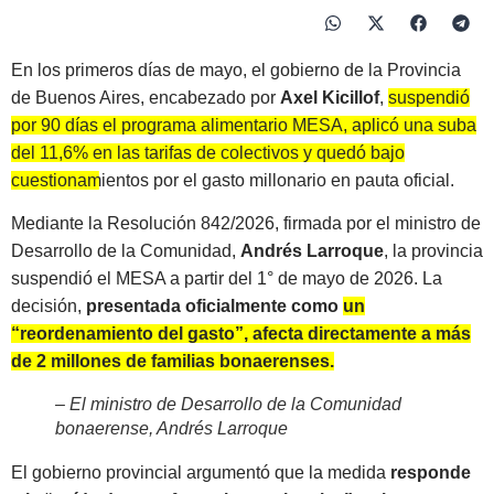
En los primeros días de mayo, el gobierno de la Provincia
de Buenos Aires, encabezado por
Axel Kicillof
,
suspendió
por 90 días el programa alimentario MESA, aplicó una suba
del 11,6% en las tarifas de colectivos y quedó bajo
cuestionamientos por el gasto millonario en pauta oficial.
Mediante la Resolución 842/2026, firmada por el ministro de
Desarrollo de la Comunidad,
Andrés Larroque
, la provincia
suspendió el MESA a partir del 1° de mayo de 2026. La
decisión,
presentada oficialmente como
un
“reordenamiento del gasto”, afecta directamente a más
de 2 millones de familias bonaerenses.
– El ministro de Desarrollo de la Comunidad
bonaerense, Andrés Larroque
El gobierno provincial argumentó que la medida
responde