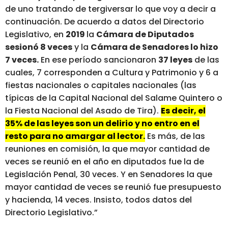
de uno tratando de tergiversar lo que voy a decir a
continuación. De acuerdo a datos del Directorio
Legislativo, en
2019
la
Cámara de Diputados
sesionó 8 veces
y la
Cámara de Senadores lo hizo
7 veces.
En ese período sancionaron
37 leyes
de las
cuales, 7 corresponden a Cultura y Patrimonio y 6 a
fiestas nacionales o capitales nacionales (las
típicas de la Capital Nacional del Salame Quintero o
la Fiesta Nacional del Asado de Tira).
Es decir, el
35% de las leyes son un delirio y no entro en el
resto para no amargar al lector.
Es más, de las
reuniones en comisión, la que mayor cantidad de
veces se reunió en el año en diputados fue la de
Legislación Penal, 30 veces. Y en Senadores la que
mayor cantidad de veces se reunió fue presupuesto
y hacienda, 14 veces. Insisto, todos datos del
Directorio Legislativo.”