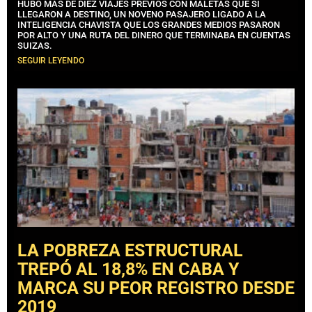
HUBO MÁS DE DIEZ VIAJES PREVIOS CON MALETAS QUE SÍ
LLEGARON A DESTINO, UN NOVENO PASAJERO LIGADO A LA
INTELIGENCIA CHAVISTA QUE LOS GRANDES MEDIOS PASARON
POR ALTO Y UNA RUTA DEL DINERO QUE TERMINABA EN CUENTAS
SUIZAS.
SEGUIR LEYENDO
LA POBREZA ESTRUCTURAL
TREPÓ AL 18,8% EN CABA Y
MARCA SU PEOR REGISTRO DESDE
2019