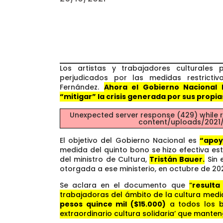
Los artistas y trabajadores culturale
perjudicados por las medidas restricti
Fernández.
Ahora el Gobierno Nacional 
“mitigar” la crisis generada por sus propias
Unexpected server response (429) while r
content/uploads/2021/1
El objetivo del Gobierno Nacional es
“apoy
medida del quinto bono se hizo efectiva este
del ministro de Cultura,
Tristán Bauer.
Sin 
otorgada a ese ministerio, en octubre de 20
Se aclara en el documento que
“
resulta
trabajadoras del ámbito de la cultura med
pesos quince mil ($15.000)
a todos los be
extraordinario cultura solidaria’ que manten