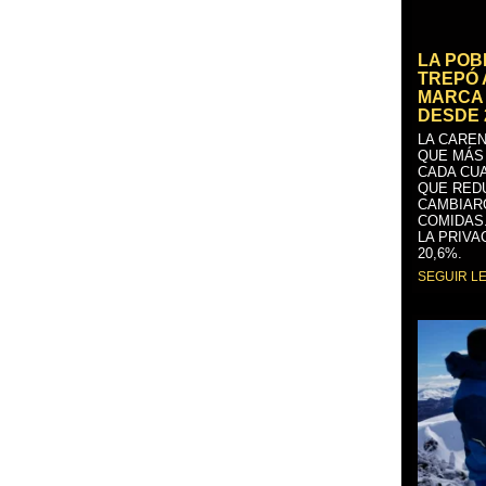
LA PO
TREPÓ 
MARCA 
DESDE 
LA CAREN
QUE MÁS
CADA CU
QUE RED
CAMBIAR
COMIDAS
LA PRIVA
20,6%.
SEGUIR L