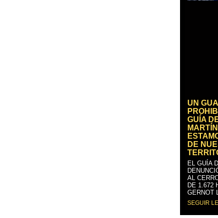
UN GUA
PROHIB
GUÍA D
MARTÍN
ESTAM
DE NUE
TERRIT
EL GUÍA 
DENUNCI
AL CERRO
DE 1.672
GERNOT 
SEGUIR L