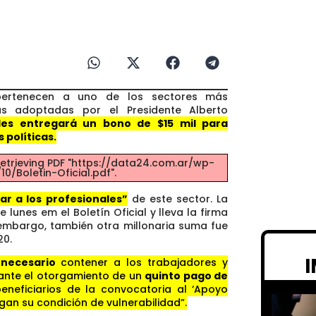
s pertenecen a uno de los sectores más
vas adoptadas por el Presidente Alberto
les entregará un bono de $15 mil para
 políticas.
etrieving PDF "https://data24.com.ar/wp-
0/Boletin-Oficial.pdf".
ar a los profesionales”
de este sector. La
 lunes em el Boletín Oficial y lleva la firma
embargo, también otra millonaria suma fue
20.
 necesario
contener a los trabajadores y
iante el otorgamiento de un
quinto pago de
neficiarios de la convocatoria al ‘Apoyo
gan su condición de vulnerabilidad”.