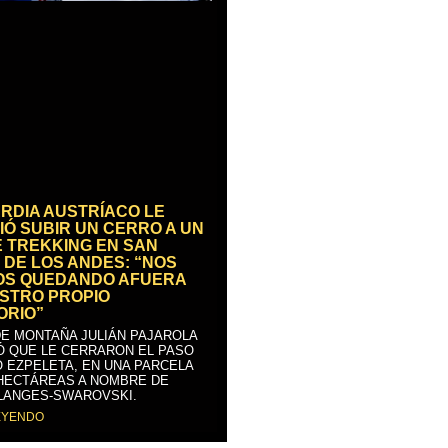
RDIA AUSTRÍACO LE
IÓ SUBIR UN CERRO A UN
E TREKKING EN SAN
 DE LOS ANDES: “NOS
OS QUEDANDO AFUERA
STRO PROPIO
ORIO”
DE MONTAÑA JULIÁN PAJAROLA
Ó QUE LE CERRARON EL PASO
 EZPELETA, EN UNA PARCELA
 HECTÁREAS A NOMBRE DE
LANGES-SWAROVSKI.
EYENDO