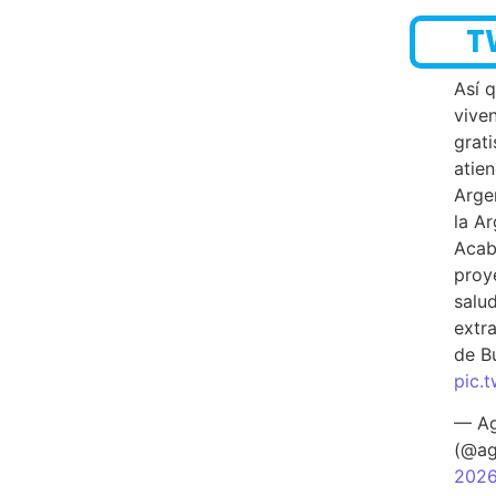
T
Así 
vive
grati
atien
Arge
la A
Acab
proy
salu
extra
de B
pic.
— Ag
(@ag
202