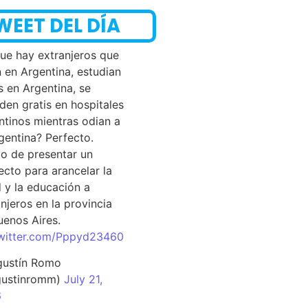
WEET DEL DÍA
que hay extranjeros que
n en Argentina, estudian
s en Argentina, se
den gratis en hospitales
ntinos mientras odian a
rgentina? Perfecto.
o de presentar un
ecto para arancelar la
d y la educación a
njeros en la provincia
uenos Aires.
twitter.com/Pppyd23460
ustín Romo
ustinromm)
July 21,
6