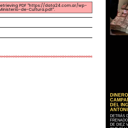
etrieving PDF "https://data24.com.ar/wp-
inisterio-de-Cultura.pdf".
DINERO
CAMPAÑ
DEL IN
ANTONI
DETRÁS D
FRENADO
DE DIEZ 