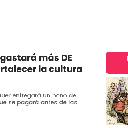
País
Judiciales
Entretenimiento
Deportes
Opinion
intern
o gastará más DE
rtalecer la cultura
 Bauer entregará un bono de
que se pagará antes de las