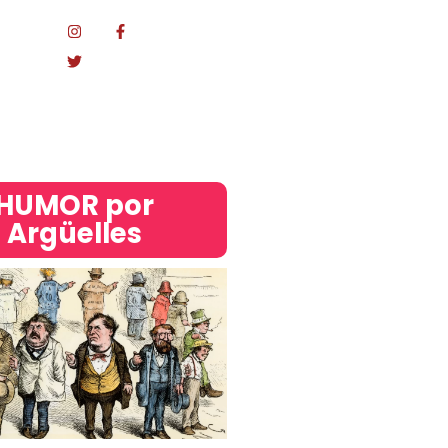
Mundo
acional
HUMOR por
Argüelles​