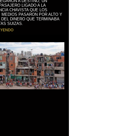
LEGARON A DESTINO, UN
PASAJERO LIGADO A LA
NCIA CHAVISTA QUE LOS
 MEDIOS PASARON POR ALTO Y
 DEL DINERO QUE TERMINABA
AS SUIZAS.
EYENDO