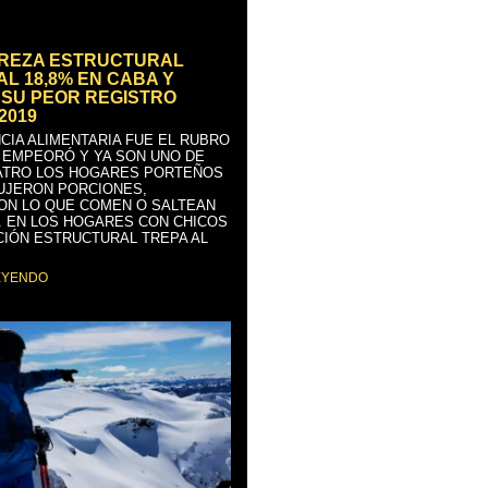
BREZA ESTRUCTURAL
AL 18,8% EN CABA Y
SU PEOR REGISTRO
2019
CIA ALIMENTARIA FUE EL RUBRO
 EMPEORÓ Y YA SON UNO DE
ATRO LOS HOGARES PORTEÑOS
UJERON PORCIONES,
ON LO QUE COMEN O SALTEAN
. EN LOS HOGARES CON CHICOS
CIÓN ESTRUCTURAL TREPA AL
EYENDO