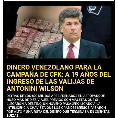
DINERO VENEZOLANO PARA LA
CAMPAÑA DE CFK: A 19 AÑOS DEL
INGRESO DE LAS VALIJAS DE
ANTONINI WILSON
DETRÁS DE LOS 800 MIL DÓLARES FRENADOS EN AEROPARQUE
HUBO MÁS DE DIEZ VIAJES PREVIOS CON MALETAS QUE SÍ
LLEGARON A DESTINO, UN NOVENO PASAJERO LIGADO A LA
INTELIGENCIA CHAVISTA QUE LOS GRANDES MEDIOS PASARON
POR ALTO Y UNA RUTA DEL DINERO QUE TERMINABA EN CUENTAS
SUIZAS.