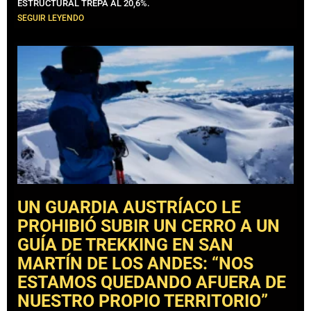
ESTRUCTURAL TREPA AL 20,6%.
SEGUIR LEYENDO
UN GUARDIA AUSTRÍACO LE
PROHIBIÓ SUBIR UN CERRO A UN
GUÍA DE TREKKING EN SAN
MARTÍN DE LOS ANDES: “NOS
ESTAMOS QUEDANDO AFUERA DE
NUESTRO PROPIO TERRITORIO”