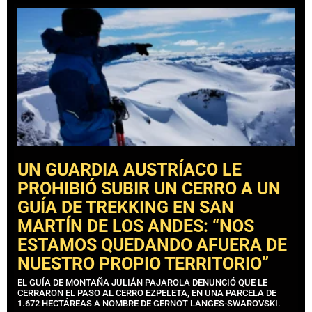
UN GUARDIA AUSTRÍACO LE
PROHIBIÓ SUBIR UN CERRO A UN
GUÍA DE TREKKING EN SAN
MARTÍN DE LOS ANDES: “NOS
ESTAMOS QUEDANDO AFUERA DE
NUESTRO PROPIO TERRITORIO”
EL GUÍA DE MONTAÑA JULIÁN PAJAROLA DENUNCIÓ QUE LE
CERRARON EL PASO AL CERRO EZPELETA, EN UNA PARCELA DE
1.672 HECTÁREAS A NOMBRE DE GERNOT LANGES-SWAROVSKI.