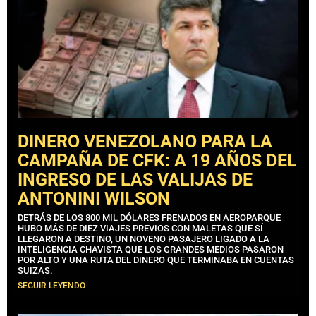
DINERO VENEZOLANO PARA LA
CAMPAÑA DE CFK: A 19 AÑOS DEL
INGRESO DE LAS VALIJAS DE
ANTONINI WILSON
DETRÁS DE LOS 800 MIL DÓLARES FRENADOS EN AEROPARQUE
HUBO MÁS DE DIEZ VIAJES PREVIOS CON MALETAS QUE SÍ
LLEGARON A DESTINO, UN NOVENO PASAJERO LIGADO A LA
INTELIGENCIA CHAVISTA QUE LOS GRANDES MEDIOS PASARON
POR ALTO Y UNA RUTA DEL DINERO QUE TERMINABA EN CUENTAS
SUIZAS.
SEGUIR LEYENDO