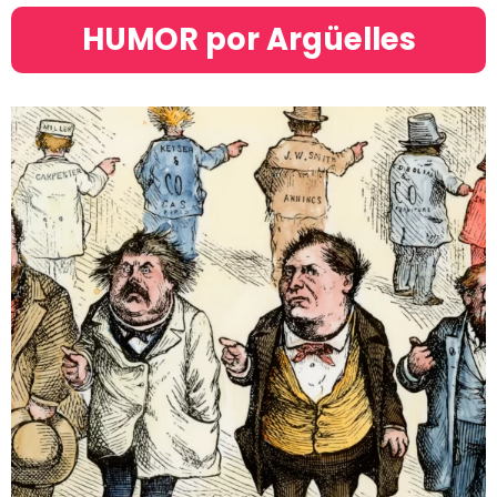
HUMOR por Argüelles​