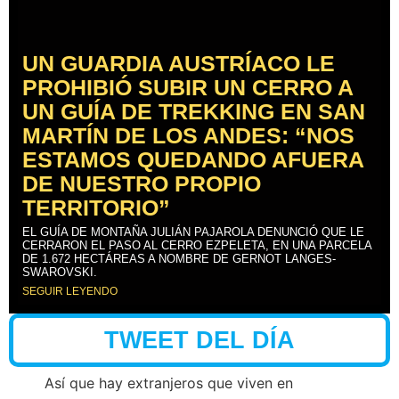
UN GUARDIA AUSTRÍACO LE
PROHIBIÓ SUBIR UN CERRO A
UN GUÍA DE TREKKING EN SAN
MARTÍN DE LOS ANDES: “NOS
ESTAMOS QUEDANDO AFUERA
DE NUESTRO PROPIO
TERRITORIO”
EL GUÍA DE MONTAÑA JULIÁN PAJAROLA DENUNCIÓ QUE LE
CERRARON EL PASO AL CERRO EZPELETA, EN UNA PARCELA
DE 1.672 HECTÁREAS A NOMBRE DE GERNOT LANGES-
SWAROVSKI.
SEGUIR LEYENDO
TWEET DEL DÍA
Así que hay extranjeros que viven en