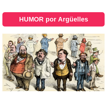
HUMOR por Argüelles​