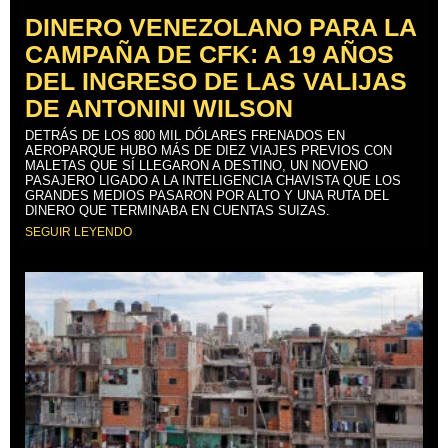
DINERO VENEZOLANO PARA LA
CAMPAÑA DE CFK: A 19 AÑOS
DEL INGRESO DE LAS VALIJAS
DE ANTONINI WILSON
DETRÁS DE LOS 800 MIL DÓLARES FRENADOS EN
AEROPARQUE HUBO MÁS DE DIEZ VIAJES PREVIOS CON
MALETAS QUE SÍ LLEGARON A DESTINO, UN NOVENO
PASAJERO LIGADO A LA INTELIGENCIA CHAVISTA QUE LOS
GRANDES MEDIOS PASARON POR ALTO Y UNA RUTA DEL
DINERO QUE TERMINABA EN CUENTAS SUIZAS.
SEGUIR LEYENDO