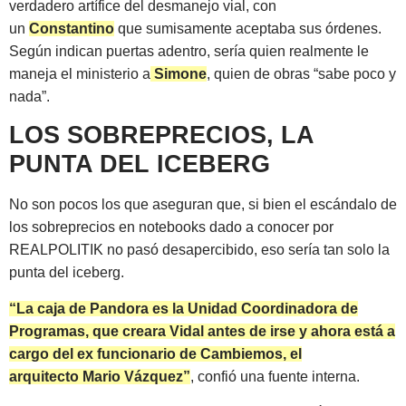
verdadero artífice del desmanejo vial, con
un
Constantino
que sumisamente aceptaba sus órdenes.
Según indican puertas adentro, sería quien realmente le
maneja el ministerio a
Simone
, quien de obras “sabe poco y
nada”.
LOS SOBREPRECIOS, LA
PUNTA DEL ICEBERG
No son pocos los que aseguran que, si bien el escándalo de
los sobreprecios en notebooks dado a conocer por
REALPOLITIK no pasó desapercibido, eso sería tan solo la
punta del iceberg.
“La caja de Pandora es la Unidad Coordinadora de
Programas, que creara Vidal antes de irse y ahora está a
cargo del ex funcionario de Cambiemos, el
arquitecto Mario Vázquez”
, confió una fuente interna.