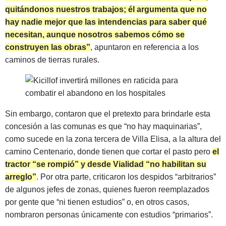
quitándonos nuestros trabajos; él argumenta que no
hay nadie mejor que las intendencias para saber qué
necesitan, aunque nosotros sabemos cómo se
construyen las obras”
, apuntaron en referencia a los
caminos de tierras rurales.
Sin embargo, contaron que el pretexto para brindarle esta
concesión a las comunas es que “no hay maquinarias”,
como sucede en la zona tercera de Villa Elisa, a la altura del
camino Centenario, donde tienen que cortar el pasto pero
el
tractor “se rompió” y desde Vialidad “no habilitan su
arreglo”
. Por otra parte, criticaron los despidos “arbitrarios”
de algunos jefes de zonas, quienes fueron reemplazados
por gente que “ni tienen estudios” o, en otros casos,
nombraron personas únicamente con estudios “primarios”.