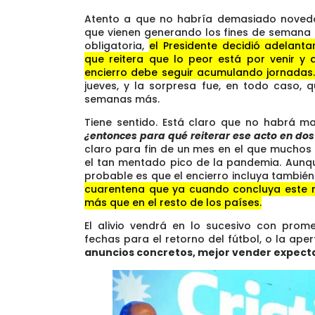
Atento a que no habría demasiado novedo
que vienen generando los fines de semana 
obligatoria,
el Presidente decidió adelanta
que reitera que lo peor está por venir y 
encierro debe seguir acumulando jornadas
jueves, y la sorpresa fue, en todo caso, 
semanas más.
Tiene sentido. Está claro que no habrá m
¿entonces para qué reiterar ese acto en d
claro para fin de un mes en el que muchos 
el tan mentado pico de la pandemia. Aunqu
probable es que el encierro incluya también
cuarentena que ya cuando concluya este n
más que en el resto de los países.
El alivio vendrá en lo sucesivo con promes
fechas para el retorno del fútbol, o la ape
anuncios concretos, mejor vender expecta