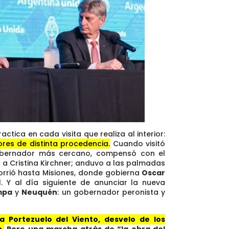
ractica en cada visita que realiza al interior:
res de distinta procedencia.
Cuando visitó
obernador más cercano, compensó con el
o a Cristina Kirchner; anduvo a las palmadas
orrió hasta Misiones, donde gobierna
Oscar
l. Y al día siguiente de anunciar la nueva
mpa
y
Neuquén
: un gobernador peronista y
 Portezuelo del Viento, desvelo de los
.
Pero una marcha atrás de “la obra del