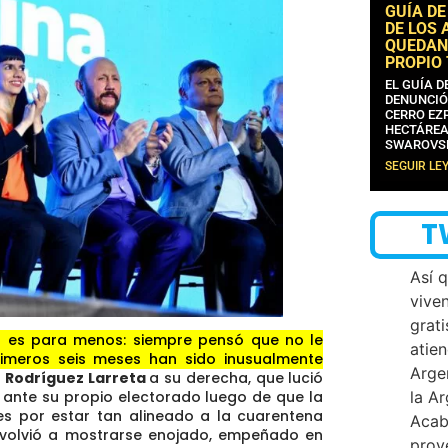
GUÍA DE
DE LOS 
QUEDAN
PROPIO
EL GUÍA 
DENUNCIÓ
CERRO EZP
HECTÁREA
SWAROVS
SEGUIR LE
T
Así 
vive
grati
 es para menos: siempre pensó que no le
atien
rimeros seis meses han sido inusualmente
Arge
 Rodríguez Larreta
a su derecha, que lució
la A
ante su propio electorado luego de que la
es por estar tan alineado a la cuarentena
Acab
 volvió a mostrarse enojado, empeñado en
proy