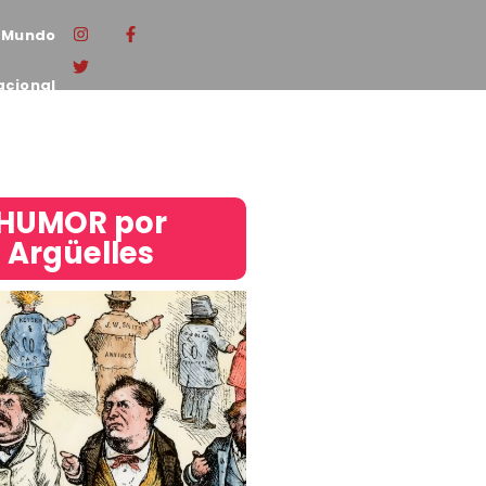
Mundo
acional
HUMOR por
Argüelles​