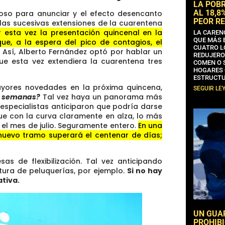
LA POB
AL 18,8
so para anunciar y el efecto desencanto
PEOR RE
las sucesivas extensiones de la cuarentena
r esta vez la presentación quincenal en la
LA CAREN
QUE MÁS 
que, a la espera del pico de contagios, el
CUATRO L
.
Así, Alberto Fernández optó por hablar un
REDUJERO
que esta vez extendiera la cuarentena tres
COMEN O 
HOGARES 
ESTRUCTU
ayores novedades en la próxima quincena,
SEGUIR LE
os semanas?
Tal vez haya un panorama más
especialistas anticiparon que podría darse
e con la curva claramente en alza, lo más
 el mes de julio. Seguramente entero.
En una
uevo tramo superará el centenar de días;
as de flexibilización. Tal vez anticipando
rtura de peluquerías, por ejemplo.
Si no hay
tiva.
UN GUA
PROHIBI