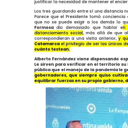
justificar la necesidad de mantener el encie
Los tres guardando entre sí una distancia n
Parece que el Presidente tomó conciencia
que no se puede exigir a los demás lo q
Formosa
dio demasiado que hablar e
n
distanciamiento social
, más allá de que a
correspondieran a una visita anterior,
y qu
Catamarca
el privilegio de ser las únicas d
cuánto testean.
Alberto Fernández viene dispensando espec
Le sirven para verificar en el territorio
pública que el manejo de la pandemia le g
gobernadores, que siempre quiso cultiv
equilibrar fuerzas en su propio gobierno, d