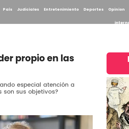
País
Judiciales
Entretenimiento
Deportes
Opinion
intern
er propio en las
sando especial atención a
s son sus objetivos?