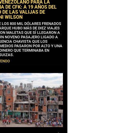
 VENEZOLANO PARA LA
 DE CFK: A 19 AÑOS DEL
 DE LAS VALIJAS DE
NI WILSON
E LOS 800 MIL DÓLARES FRENADOS
ARQUE HUBO MÁS DE DIEZ VIAJES
CON MALETAS QUE SÍ LLEGARON A
 UN NOVENO PASAJERO LIGADO A
GENCIA CHAVISTA QUE LOS
MEDIOS PASARON POR ALTO Y UNA
 DINERO QUE TERMINABA EN
SUIZAS.
YENDO