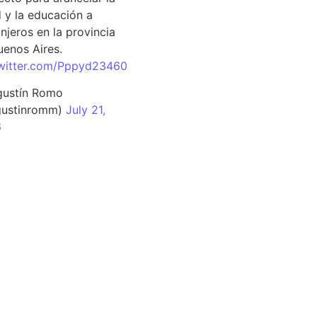
d y la educación a
njeros en la provincia
uenos Aires.
twitter.com/Pppyd23460
ustín Romo
ustinromm)
July 21,
6