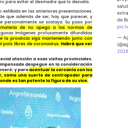
rro para evitar el desmadre que lo desvela.
salu
o exhibida en las anteriores presentaciones.
extra
 de que además de ser, hay que parecer, y
de B
ue personalmente se soslaya. Su paso por
pic.
 materia de no apego a las normas de
lgunas imágenes profusamente difundidas
— Ag
e la provincia siga manteniendo junto con
el país libres de coronavirus.
Habrá que ver
(@ag
202
ial atención a esas visitas provinciales.
 su impensado despegue en la consideración
eneró; y para
acentuar la cercanía con los
ar, como una suerte de contrapoder para
onde es tan potente la figura de su vice.