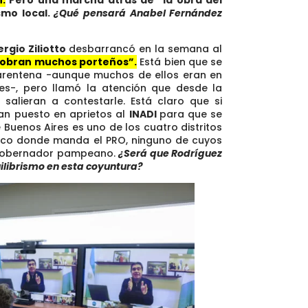
smo local.
¿Qué pensará Anabel Fernández
ergio Ziliotto
desbarrancó en la semana al
 sobran muchos porteños”.
Está bien que se
uarentena -aunque muchos de ellos eran en
res-, pero llamó la atención que desde la
salieran a contestarle. Está claro que si
ran puesto en aprietos al
INADI
para que se
Buenos Aires es uno de los cuatro distritos
nico donde manda el PRO, ninguno de cuyos
 gobernador pampeano.
¿Será que Rodríguez
ilibrismo en esta coyuntura?