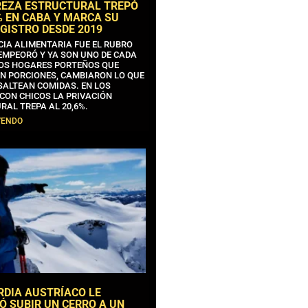
REZA ESTRUCTURAL TREPÓ
% EN CABA Y MARCA SU
GISTRO DESDE 2019
CIA ALIMENTARIA FUE EL RUBRO
EMPEORÓ Y YA SON UNO DE CADA
OS HOGARES PORTEÑOS QUE
N PORCIONES, CAMBIARON LO QUE
SALTEAN COMIDAS. EN LOS
CON CHICOS LA PRIVACIÓN
RAL TREPA AL 20,6%.
YENDO
RDIA AUSTRÍACO LE
Ó SUBIR UN CERRO A UN