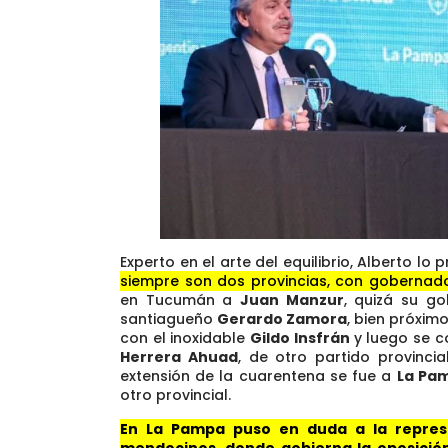
Experto en el arte del equilibrio, Alberto lo p
siempre son dos provincias, con gobernado
en Tucumán a
Juan Manzur
, quizá su g
santiagueño
Gerardo Zamora
, bien próxim
con el inoxidable
Gildo Insfrán
y luego se c
Herrera Ahuad
, de otro partido provincia
extensión de la cuarentena se fue a
La Pa
otro provincial.
En La Pampa puso en duda a la represa
mendocinos, donde gobierna la oposición