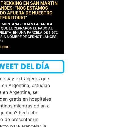
 TREKKING EN SAN MARTÍN
ANDES: “NOS ESTAMOS
DO AFUERA DE NUESTRO
 TERRITORIO”
DE MONTAÑA JULIÁN PAJAROLA
 QUE LE CERRARON EL PASO AL
ELETA, EN UNA PARCELA DE 1.672
S A NOMBRE DE GERNOT LANGES-
KI.
YENDO
WEET DEL DÍA
que hay extranjeros que
n en Argentina, estudian
s en Argentina, se
den gratis en hospitales
ntinos mientras odian a
rgentina? Perfecto.
o de presentar un
ecto para arancelar la