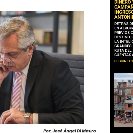
DINERO
CAMPAÑA
INGRESO
ANTONI
DETRÁS D
EN AEROP
PREVIOS 
DESTINO,
LA INTELI
GRANDES 
RUTA DEL
CUENTAS 
SEGUIR LE
Por: José Ángel Di Mauro