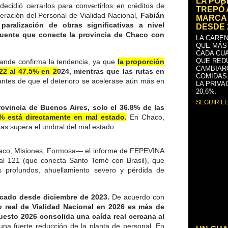
LA PO
decidió cerrarlos para convertirlos en créditos de
TREPÓ 
ederación del Personal de Vialidad Nacional,
Fabián
MARCA 
paralización de obras significativas a nivel
DESDE 
uente que conecte la provincia de Chaco con
LA CAREN
QUE MÁS
CADA CU
QUE RED
Grande confirma la tendencia, ya que
la proporción
CAMBIAR
2 al 47.5% en 2024, mientras que las rutas en
COMIDAS
ntes de que el deterioro se acelerase aún más en
LA PRIVA
20,6%.
SEGUIR L
rovincia de Buenos Aires, solo el 36.8% de las
7% está directamente en mal estado.
En Chaco,
as supera el umbral del mal estado.
Chaco, Misiones, Formosa— el informe de FEPEVINA
nal 121 (que conecta Santo Tomé con Brasil), que
es profundos, ahuellamiento severo y pérdida de
licado desde diciembre de 2023.
De acuerdo con
o real de Vialidad Nacional en 2026 es más de
puesto 2026 consolida una caída real cercana al
na fuerte reducción de la planta de personal. En