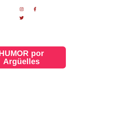
nacional
HUMOR por
Argüelles​