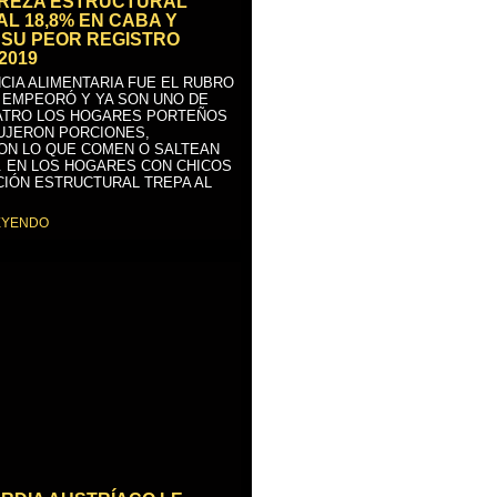
BREZA ESTRUCTURAL
AL 18,8% EN CABA Y
SU PEOR REGISTRO
2019
CIA ALIMENTARIA FUE EL RUBRO
 EMPEORÓ Y YA SON UNO DE
ATRO LOS HOGARES PORTEÑOS
UJERON PORCIONES,
ON LO QUE COMEN O SALTEAN
. EN LOS HOGARES CON CHICOS
CIÓN ESTRUCTURAL TREPA AL
EYENDO