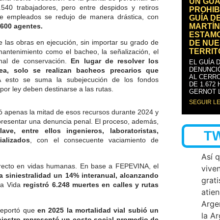
UN GUA
40 trabajadores, pero entre despidos y retiros
PROHIB
de empleados se redujo de manera drástica, con
GUÍA D
MARTÍN
.600 agentes.
ESTAM
de las obras en ejecución, sin importar su grado de
DE NUE
TERRIT
antenimiento como el bacheo, la señalización, el
nal de conservación.
En lugar de resolver los
EL GUÍA 
DENUNCI
rea,
solo se realizan bacheos precarios que
AL CERRO
 esto se suma la subejecución de los fondos
DE 1.672
or ley deben destinarse a las rutas.
GERNOT 
SEGUIR L
tó apenas la mitad de esos recursos durante 2024 y
 presentar una denuncia penal. El proceso, además,
clave,
entre ellos ingenieros, laboratoristas,
T
alizados
, con el consecuente vaciamiento de
Así 
 directo en vidas humanas. En base a FEPEVINA, el
vive
a siniestralidad un 14% interanual, alcanzando
grati
la Vida
registró 6.248 muertes en calles y rutas
atien
Arge
 reportó que
en 2025 la mortalidad vial subió un
la A
niestro representó un costo social promedio de