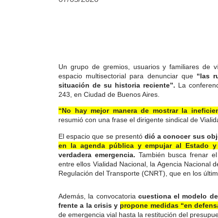
Un grupo de gremios, usuarios y familiares de v
espacio multisectorial para denunciar que
“las r
situación de su historia reciente”.
La conferenc
243, en Ciudad de Buenos Aires.
“No hay mejor manera de mostrar la ineficie
resumió con una frase el dirigente sindical de Viali
El espacio que se presentó
dió a conocer sus obj
en la agenda pública y empujar al Estado y
verdadera emergencia.
También busca frenar el 
entre ellos Vialidad Nacional, la Agencia Nacional
Regulación del Transporte (CNRT), que en los últim
Además, la convocatoria
cuestiona el modelo d
frente a la crisis y
propone medidas “en defensa
de emergencia vial hasta la restitución del presupue