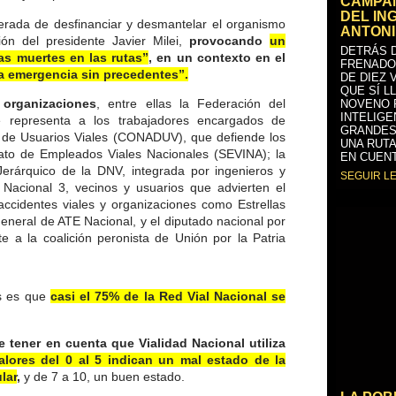
CAMPAÑ
DEL IN
berada de desfinanciar y desmantelar el organismo
ANTONI
ón del presidente Javier Milei,
provocando
un
DETRÁS D
as muertes en las rutas”
, en un contexto en el
FRENADO
na emergencia sin precedentes”.
DE DIEZ 
QUE SÍ L
 organizaciones
, entre ellas la Federación del
NOVENO 
INTELIGE
e representa a los trabajadores encargados de
GRANDES
al de Usuarios Viales (CONADUV), que defiende los
UNA RUTA
icato de Empleados Viales Nacionales (SEVINA); la
EN CUENT
Jerárquico de la DNV, integrada por ingenieros y
SEGUIR L
 Nacional 3, vecinos y usuarios que advierten el
 accidentes viales y organizaciones como Estrellas
general de ATE Nacional, y el diputado nacional por
e a la coalición peronista de Unión por la Patria
os es que
casi el 75% de la Red Vial Nacional se
 tener en cuenta que Vialidad Nacional utiliza
alores del 0 al 5 indican un mal estado de la
lar
,
y de 7 a 10, un buen estado.