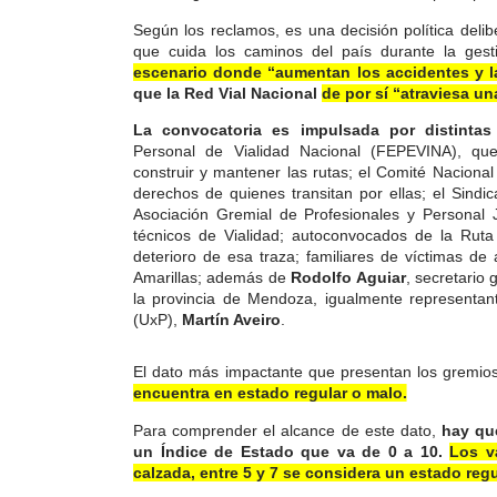
Según los reclamos, es una decisión política deli
que cuida los caminos del país durante la gesti
escenario donde “aumentan los accidentes y l
que la Red Vial Nacional
de por sí “atraviesa u
La convocatoria es impulsada por distintas
Personal de Vialidad Nacional (FEPEVINA), qu
construir y mantener las rutas; el Comité Nacion
derechos de quienes transitan por ellas; el Sind
Asociación Gremial de Profesionales y Personal 
técnicos de Vialidad; autoconvocados de la Ruta
deterioro de esa traza; familiares de víctimas de
Amarillas; además de
Rodolfo Aguiar
, secretario 
la provincia de Mendoza, igualmente representant
(UxP),
Martín Aveiro
.
El dato más impactante que presentan los gremi
encuentra en estado regular o malo.
Para comprender el alcance de este dato,
hay que
un Índice de Estado que va de 0 a 10.
Los v
calzada, entre
5 y 7 se considera un estado regu