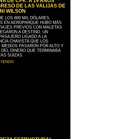
A DE CFK: A 19 AÑOS
GRESO DE LAS VALIJAS DE
NI WILSON
E LOS 800 MIL DÓLARES
S EN AEROPARQUE HUBO MÁS
VIAJES PREVIOS CON MALETAS
LEGARON A DESTINO, UN
PASAJERO LIGADO A LA
NCIA CHAVISTA QUE LOS
 MEDIOS PASARON POR ALTO Y
 DEL DINERO QUE TERMINABA
AS SUIZAS.
EYENDO