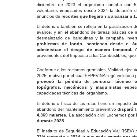
diciembre de 2023 el organismo contaba con 5.5
voluntarios impulsados desde 2024 la dotación 
anuncios de
recortes que llegaron a alcanzar a 1
El deterioro también se refleja en la paralización 
avance, y en el abandono de tareas básicas de m
desmalezado de banquinas y la campaña inver
problemas de fondo, sostienen desde el á
administran el riesgo de manera tempora
l
.
A
provenientes del Impuesto a los Combustibles, que p
Conforme a los reclamos gremiales, Vialidad ejecu
2025, motivo por el cual FEPEVINA llegó incluso a
provocó la pérdida de personal técnico 
topógrafos, mecánicos y maquinistas especi
capacidades técnicas del organismo.
El deterioro físico de las rutas tiene un impacto
abandono del mantenimiento preventivo
disparó l
4.369 muertes.
La asociación civil Luchemos por 
durante 2025.
El Instituto de Seguridad y Educación Vial (ISEV)
22% respecto a 2024, y que
cada muerte por si