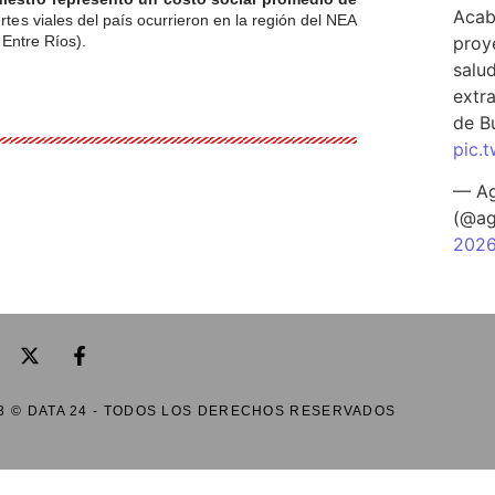
Acab
tes viales del país ocurrieron en la región del NEA
proy
Entre Ríos).
salu
extra
de B
pic.
— Ag
(@ag
202
3 © DATA 24 - TODOS LOS DERECHOS RESERVADOS