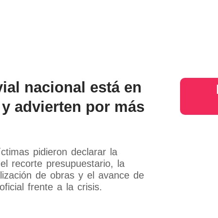
s
Judiciales
Entretenimiento
Deportes
Opinion
Mundo
inter
vial nacional está en
 y advierten por más
ctimas pidieron declarar la
el recorte presupuestario, la
alización de obras y el avance de
cial frente a la crisis.