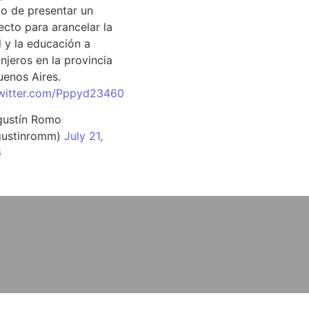
o de presentar un
ecto para arancelar la
d y la educación a
njeros en la provincia
uenos Aires.
twitter.com/Pppyd23460
ustín Romo
ustinromm)
July 21,
6