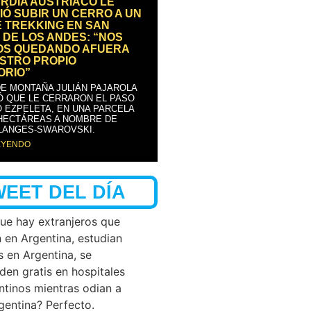
RDIA AUSTRÍACO LE
IÓ SUBIR UN CERRO A UN
E TREKKING EN SAN
 DE LOS ANDES: “NOS
OS QUEDANDO AFUERA
STRO PROPIO
ORIO”
DE MONTAÑA JULIÁN PAJAROLA
Ó QUE LE CERRARON EL PASO
 EZPELETA, EN UNA PARCELA
 HECTÁREAS A NOMBRE DE
LANGES-SWAROVSKI.
EYENDO
WEET DEL DÍA
que hay extranjeros que
n en Argentina, estudian
s en Argentina, se
den gratis en hospitales
ntinos mientras odian a
rgentina? Perfecto.