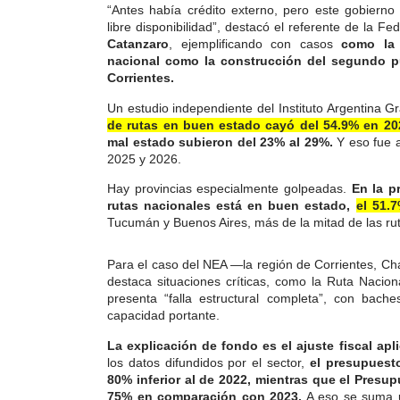
“Antes había crédito externo, pero este gobierno 
libre disponibilidad”, destacó el referente de la F
Catanzaro
, ejemplificando con casos
como la 
nacional como la construcción del segundo p
Corrientes.
Un estudio independiente del Instituto Argentina 
de rutas en buen estado cayó del 54.9% en 202
mal estado subieron del 23% al 29%.
Y eso fue a
2025 y 2026.
Hay provincias especialmente golpeadas.
En la p
rutas nacionales está en buen estado,
el 51.
Tucumán y Buenos Aires, más de la mitad de las rut
Para el caso del NEA —la región de Corrientes, 
destaca situaciones críticas, como la Ruta Nacio
presenta “falla estructural completa”, con bach
capacidad portante.
La explicación de fondo es el ajuste fiscal ap
los datos difundidos por el sector,
el presupuest
80% inferior al de 2022, mientras que el Presu
75% en comparación con 2023.
A eso se suma u