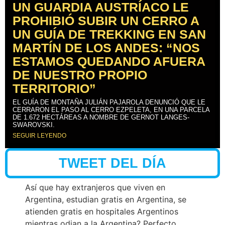
UN GUARDIA AUSTRÍACO LE
PROHIBIÓ SUBIR UN CERRO A
UN GUÍA DE TREKKING EN SAN
MARTÍN DE LOS ANDES: “NOS
ESTAMOS QUEDANDO AFUERA
DE NUESTRO PROPIO
TERRITORIO”
EL GUÍA DE MONTAÑA JULIÁN PAJAROLA DENUNCIÓ QUE LE
CERRARON EL PASO AL CERRO EZPELETA, EN UNA PARCELA
DE 1.672 HECTÁREAS A NOMBRE DE GERNOT LANGES-
SWAROVSKI.
SEGUIR LEYENDO
TWEET DEL DÍA
Así que hay extranjeros que viven en
Argentina, estudian gratis en Argentina, se
atienden gratis en hospitales Argentinos
mientras odian a la Argentina? Perfecto.