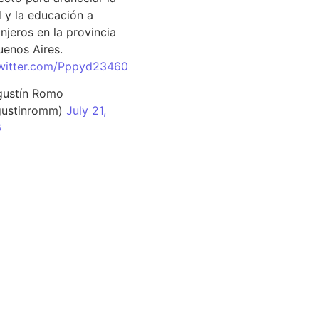
d y la educación a
njeros en la provincia
uenos Aires.
twitter.com/Pppyd23460
ustín Romo
ustinromm)
July 21,
6