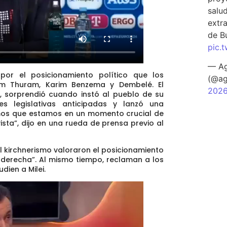
salu
extra
de B
pic.
— Ag
por el posicionamiento político que los
(@ag
liam Thuram, Karim Benzema y Dembelé. El
202
, sorprendió cuando instó al pueblo
de su
s legislativas anticipadas y lanzó una
s que estamos en un momento crucial de
vista”, dijo en una rueda de prensa previo al
l kirchnerismo
valoraron
el posicionamiento
 derecha”.
Al mismo tiempo, reclaman a los
dien a Milei.