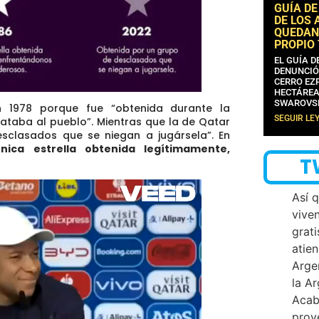
GUÍA DE
DE LOS 
QUEDAN
PROPIO
EL GUÍA 
DENUNCIÓ
CERRO EZP
HECTÁREA
SWAROVS
n 1978 porque fue “obtenida durante la
SEGUIR LE
mataba al pueblo”. Mientras que la de Qatar
sclasados que se niegan a jugársela”. En
nica estrella obtenida legítimamente,
T
Así 
vive
grati
atien
Arge
la A
Acab
proy