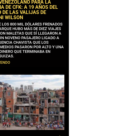
 VENEZOLANO PARA LA
 DE CFK: A 19 AÑOS DEL
 DE LAS VALIJAS DE
NI WILSON
E LOS 800 MIL DÓLARES FRENADOS
ARQUE HUBO MÁS DE DIEZ VIAJES
CON MALETAS QUE SÍ LLEGARON A
 UN NOVENO PASAJERO LIGADO A
GENCIA CHAVISTA QUE LOS
MEDIOS PASARON POR ALTO Y UNA
 DINERO QUE TERMINABA EN
SUIZAS.
YENDO