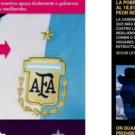
LA POB
AL 18,8
PEOR RE
LA CAREN
QUE MÁS 
CUATRO L
REDUJERO
COMEN O 
HOGARES 
ESTRUCTU
SEGUIR LE
UN GUA
PROHIBI