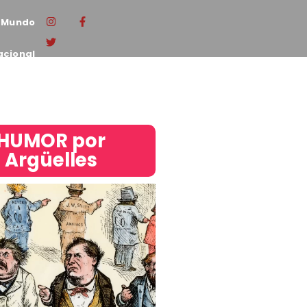
Mundo
acional
HUMOR por
Argüelles​