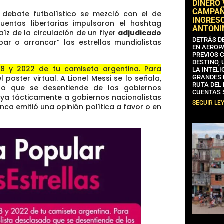
DINERO
CAMPAÑA
 debate futbolístico se mezcló con el de
INGRESO
uentas libertarias impulsaron el hashtag
ANTONI
íz de la circulación de un flyer
adjudicado
DETRÁS D
r o arrancar” las estrellas mundialistas
EN AEROP
PREVIOS 
DESTINO,
78 y 2022 de tu camiseta argentina. Para
LA INTELI
el poster virtual. A Lionel Messi se lo señala,
GRANDES 
RUTA DEL
do que se desentiende de los gobiernos
CUENTAS 
ya tácticamente a gobiernos nacionalistas
SEGUIR LE
nca emitió una opinión política a favor o en