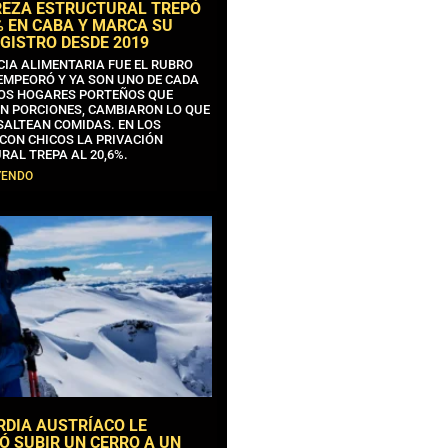
REZA ESTRUCTURAL TREPÓ
% EN CABA Y MARCA SU
GISTRO DESDE 2019
CIA ALIMENTARIA FUE EL RUBRO
EMPEORÓ Y YA SON UNO DE CADA
OS HOGARES PORTEÑOS QUE
N PORCIONES, CAMBIARON LO QUE
SALTEAN COMIDAS. EN LOS
CON CHICOS LA PRIVACIÓN
RAL TREPA AL 20,6%.
YENDO
RDIA AUSTRÍACO LE
Ó SUBIR UN CERRO A UN