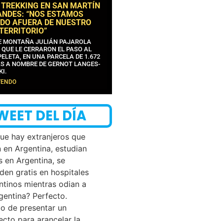
 TREKKING EN SAN MARTÍN
ANDES: “NOS ESTAMOS
DO AFUERA DE NUESTRO
 TERRITORIO”
DE MONTAÑA JULIÁN PAJAROLA
 QUE LE CERRARON EL PASO AL
ELETA, EN UNA PARCELA DE 1.672
S A NOMBRE DE GERNOT LANGES-
KI.
YENDO
WEET DEL DÍA
que hay extranjeros que
n en Argentina, estudian
s en Argentina, se
den gratis en hospitales
ntinos mientras odian a
rgentina? Perfecto.
o de presentar un
ecto para arancelar la