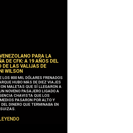
 VENEZOLANO PARA LA
A DE CFK: A 19 AÑOS DEL
 DE LAS VALIJAS DE
NI WILSON
E LOS 800 MIL DÓLARES FRENADOS
ARQUE HUBO MÁS DE DIEZ VIAJES
CON MALETAS QUE SÍ LLEGARON A
 UN NOVENO PASAJERO LIGADO A
IGENCIA CHAVISTA QUE LOS
MEDIOS PASARON POR ALTO Y
 DEL DINERO QUE TERMINABA EN
SUIZAS.
 LEYENDO