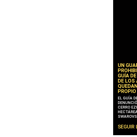
UN GUA
PROHIBI
GUÍA DE
DE LOS
QUEDAN
PROPIO
EL GUÍA 
DENUNCIÓ
CERRO EZP
HECTÁREA
SWAROVS
SEGUIR