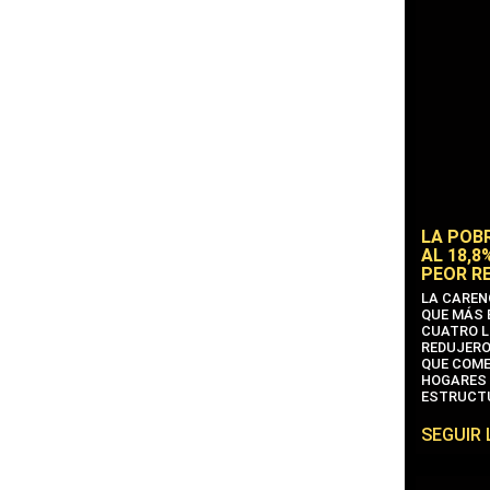
LA POB
AL 18,8
PEOR R
LA CAREN
QUE MÁS 
CUATRO L
REDUJERO
QUE COME
HOGARES 
ESTRUCTU
SEGUIR