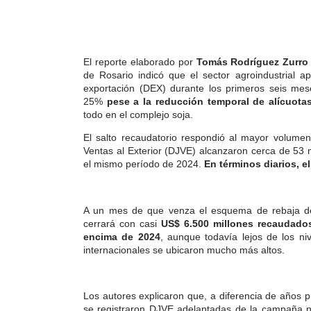
El reporte elaborado por
Tomás Rodríguez Zurr
de Rosario indicó que
el sector agroindustrial 
exportación (DEX) durante los primeros seis me
25%
pese a la reducción temporal de alícuotas
todo en el complejo soja.
El salto recaudatorio respondió al mayor volumen
Ventas al Exterior (DJVE) alcanzaron cerca de 53
el mismo período de 2024.
En términos diarios, e
A un mes de que venza el esquema de rebaja de 
cerrará con casi
US$ 6.500 millones recaudado
encima de 2024
, aunque todavía lejos de los n
internacionales se ubicaron mucho más altos.
Los autores explicaron que, a diferencia de años 
se registraron DJVE adelantadas de la campaña n