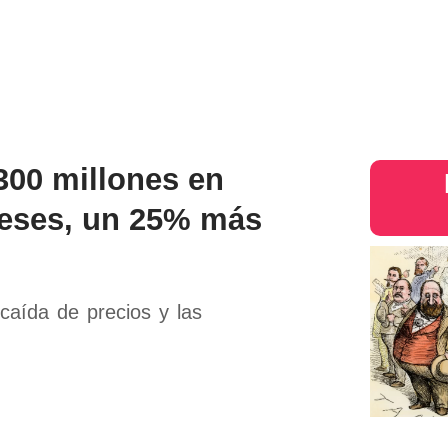
s
Judiciales
Entretenimiento
Deportes
Opinion
Mundo
inter
300 millones en
meses, un 25% más
aída de precios y las