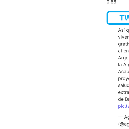
T
Así 
vive
grati
atien
Arge
la A
Acab
proy
salu
extra
de B
pic.
— Ag
(@ag