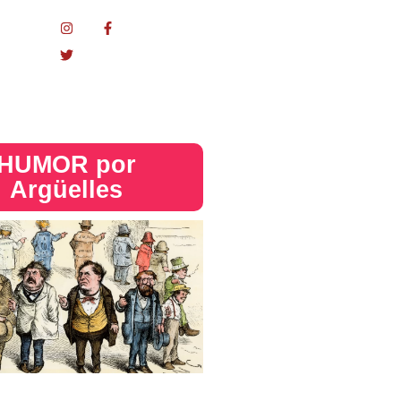
nacional
HUMOR por
Argüelles​