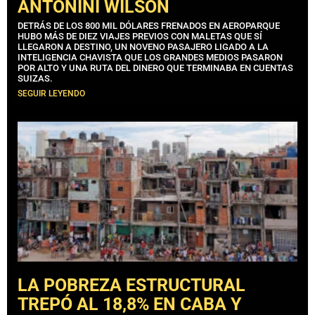
ANTONINI WILSON
DETRÁS DE LOS 800 MIL DÓLARES FRENADOS EN AEROPARQUE
HUBO MÁS DE DIEZ VIAJES PREVIOS CON MALETAS QUE SÍ
LLEGARON A DESTINO, UN NOVENO PASAJERO LIGADO A LA
INTELIGENCIA CHAVISTA QUE LOS GRANDES MEDIOS PASARON
POR ALTO Y UNA RUTA DEL DINERO QUE TERMINABA EN CUENTAS
SUIZAS.
SEGUIR LEYENDO
LA POBREZA ESTRUCTURAL
TREPÓ AL 18,8% EN CABA Y