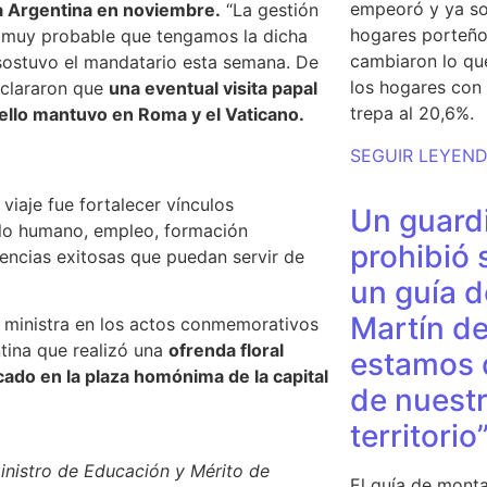
empeoró y ya so
la Argentina en noviembre.
“La gestión
hogares porteño
es muy probable que tengamos la dicha
cambiaron lo qu
 sostuvo el mandatario esta semana. De
los hogares con 
aclararon que
una eventual visita papal
trepa al 20,6%.
vello mantuvo en Roma y el Vaticano.
SEGUIR LEYEN
 viaje fue fortalecer vínculos
Un guardi
ollo humano, empleo, formación
prohibió 
encias exitosas que puedan servir de
un guía d
Martín de
 ministra en los actos conmemorativos
ntina que realizó una
ofrenda floral
estamos 
ado en la plaza homónima de la capital
de nuestr
territorio
ministro de Educación y Mérito de
El guía de monta