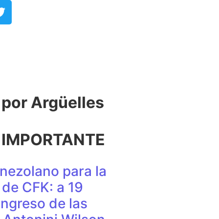
or Argüelles​
 IMPORTANTE
nezolano para la
de CFK: a 19
ingreso de las