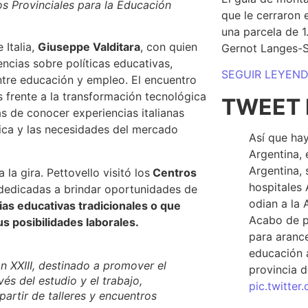
ros Provinciales para la Educación
que le cerraron 
una parcela de 
 Italia,
Giuseppe Valditara
, con quien
Gernot Langes-
ncias sobre políticas educativas,
SEGUIR LEYEN
ntre educación y empleo. El encuentro
s frente a la transformación tecnológica
TWEET 
s de conocer experiencias italianas
mica y las necesidades del mercado
Así que hay
Argentina, 
Argentina, 
la gira. Pettovello visitó los
Centros
hospitales 
s dedicadas a brindar oportunidades de
odian a la 
as educativas tradicionales o que
Acabo de p
 posibilidades laborales.
para arance
educación a
n XXIII, destinado a promover el
provincia d
vés del estudio y el trabajo,
pic.twitte
artir de talleres y encuentros