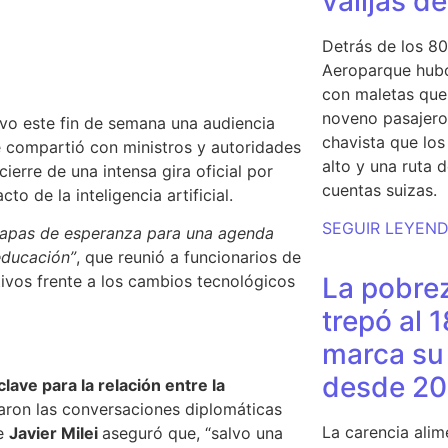
valijas d
Detrás de los 80
Aeroparque hubo
con maletas que 
noveno pasajero 
vo este fin de semana una audiencia
chavista que lo
e compartió con ministros y autoridades
alto y una ruta 
ierre de una intensa gira oficial por
cuentas suizas.
o de la inteligencia artificial.
SEGUIR LEYEN
apas de esperanza para una agenda
 educación”
, que reunió a funcionarios de
tivos frente a los cambios tecnológicos
La pobrez
trepó al 
marca su 
desde 20
ave para la relación entre la
aron las conversaciones diplomáticas
La carencia alim
ue
Javier Milei
aseguró que,
“salvo una