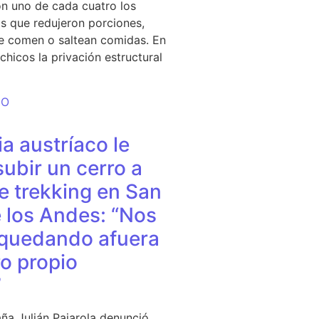
n uno de cada cuatro los
s que redujeron porciones,
e comen o saltean comidas. En
chicos la privación estructural
DO
a austríaco le
subir un cerro a
e trekking en San
 los Andes: “Nos
quedando afuera
o propio
”
ña Julián Pajarola denunció