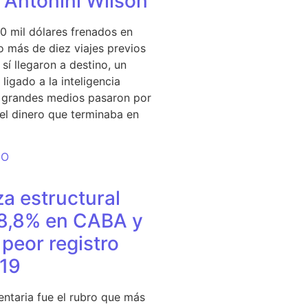
e Antonini Wilson
0 mil dólares frenados en
 más de diez viajes previos
sí llegaron a destino, un
ligado a la inteligencia
s grandes medios pasaron por
del dinero que terminaba en
DO
a estructural
18,8% en CABA y
peor registro
19
entaria fue el rubro que más