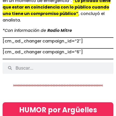
en un momento de emergencia“.
“Lo privado tiene
que estar en coincidencia con lo público cuando
uno tiene un compromiso público”
, concluyó el
analista.
*Con información de
Radio Mitre
[cm_ad_changer campaign_id=”2″]
[cm_ad_changer campaign_id=”6″]
HUMOR por Argüelles​