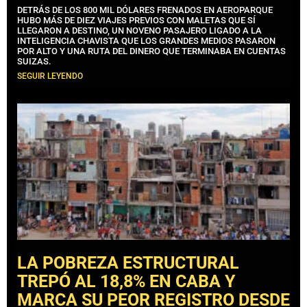
DETRÁS DE LOS 800 MIL DÓLARES FRENADOS EN AEROPARQUE
HUBO MÁS DE DIEZ VIAJES PREVIOS CON MALETAS QUE SÍ
LLEGARON A DESTINO, UN NOVENO PASAJERO LIGADO A LA
INTELIGENCIA CHAVISTA QUE LOS GRANDES MEDIOS PASARON
POR ALTO Y UNA RUTA DEL DINERO QUE TERMINABA EN CUENTAS
SUIZAS.
SEGUIR LEYENDO
LA POBREZA ESTRUCTURAL
TREPÓ AL 18,8% EN CABA Y
MARCA SU PEOR REGISTRO DESDE