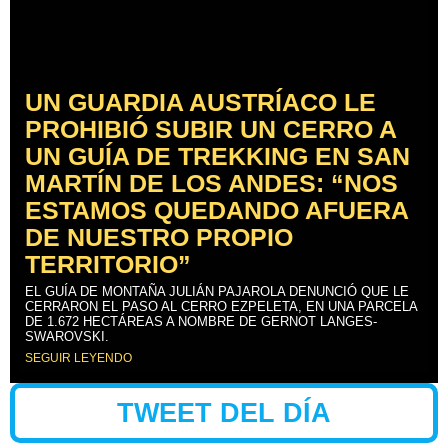
UN GUARDIA AUSTRÍACO LE
PROHIBIÓ SUBIR UN CERRO A
UN GUÍA DE TREKKING EN SAN
MARTÍN DE LOS ANDES: “NOS
ESTAMOS QUEDANDO AFUERA
DE NUESTRO PROPIO
TERRITORIO”
EL GUÍA DE MONTAÑA JULIÁN PAJAROLA DENUNCIÓ QUE LE
CERRARON EL PASO AL CERRO EZPELETA, EN UNA PARCELA
DE 1.672 HECTÁREAS A NOMBRE DE GERNOT LANGES-
SWAROVSKI.
SEGUIR LEYENDO
TWEET DEL DÍA