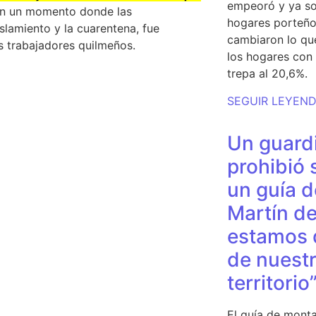
empeoró y ya so
en un momento donde las
hogares porteño
slamiento y la cuarentena, fue
cambiaron lo qu
s trabajadores quilmeños.
los hogares con 
trepa al 20,6%.
SEGUIR LEYEN
Un guardi
prohibió 
un guía d
Martín de
estamos 
de nuestr
territorio
El guía de monta