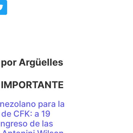
or Argüelles​
 IMPORTANTE
nezolano para la
de CFK: a 19
ingreso de las