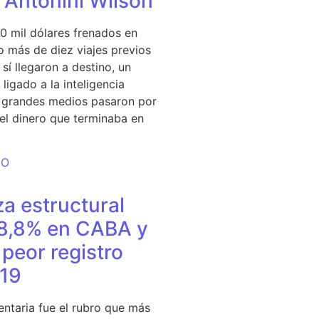
e Antonini Wilson
0 mil dólares frenados en
 más de diez viajes previos
sí llegaron a destino, un
ligado a la inteligencia
s grandes medios pasaron por
del dinero que terminaba en
DO
a estructural
18,8% en CABA y
peor registro
19
entaria fue el rubro que más