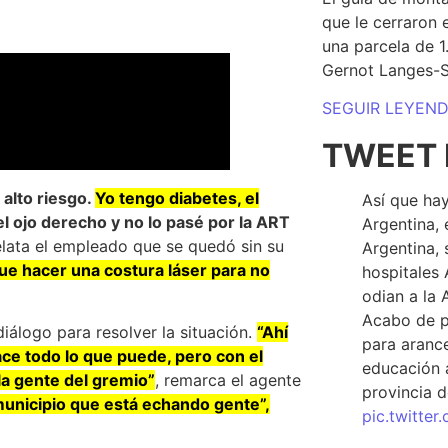
que le cerraron 
una parcela de 
Gernot Langes-
SEGUIR LEYEN
TWEET 
alto riesgo.
Yo tengo diabetes, el
Así que hay
el ojo derecho y no lo pasé por la ART
Argentina, 
relata el empleado que se quedó sin su
Argentina, 
que hacer una costura láser para no
hospitales 
odian a la 
Acabo de p
iálogo para resolver la situación.
“Ahí
para arance
ace todo lo que puede, pero con el
educación a
la gente del gremio”
, remarca el agente
provincia d
 municipio que está echando gente”,
pic.twitte