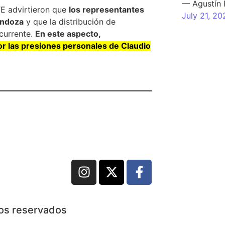
— Agustín
TE advirtieron que
los representantes
July 21, 20
endoza
y que la distribución de
currente.
En este aspecto,
por las presiones personales de Claudio
hos reservados