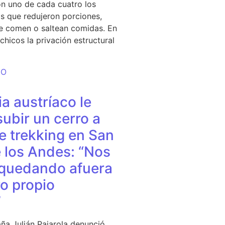
n uno de cada cuatro los
s que redujeron porciones,
e comen o saltean comidas. En
chicos la privación estructural
DO
a austríaco le
subir un cerro a
e trekking en San
 los Andes: “Nos
quedando afuera
o propio
”
ña Julián Pajarola denunció