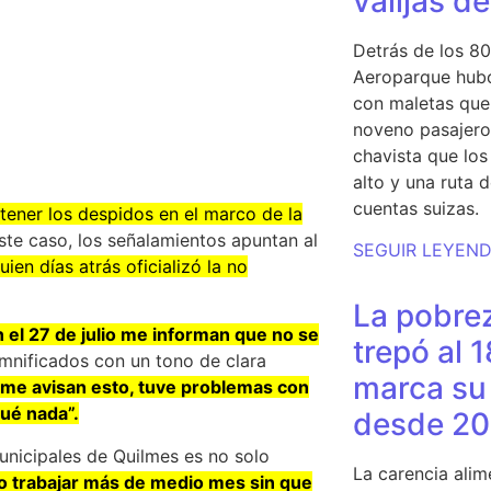
valijas d
Detrás de los 80
Aeroparque hubo
con maletas que 
noveno pasajero 
chavista que lo
alto y una ruta 
cuentas suizas.
tener los despidos en el marco de la
te caso, los señalamientos apuntan al
SEGUIR LEYEN
quien días atrás oficializó la no
La pobrez
n el 27 de julio me informan que no se
trepó al 
amnificados con un tono de clara
marca su 
 me avisan esto, tuve problemas con
gué nada”.
desde 20
unicipales de Quilmes es no solo
La carencia alim
zo trabajar más de medio mes sin que