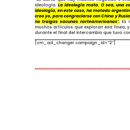
ideología.
La ideología mata. O sea, una co
ideología, en este caso, ha matado argenti
creo yo, para congraciarse con China y Rusia 
no traigas vacunas norteamericanas’.
Es m
muchos artículos que exploran esa línea, 
durante el final del intercambio que tuvo co
[cm_ad_changer campaign_id=”2″]