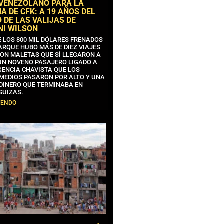
 VENEZOLANO PARA LA
 DE CFK: A 19 AÑOS DEL
 DE LAS VALIJAS DE
NI WILSON
E LOS 800 MIL DÓLARES FRENADOS
ARQUE HUBO MÁS DE DIEZ VIAJES
CON MALETAS QUE SÍ LLEGARON A
 UN NOVENO PASAJERO LIGADO A
GENCIA CHAVISTA QUE LOS
MEDIOS PASARON POR ALTO Y UNA
 DINERO QUE TERMINABA EN
SUIZAS.
YENDO