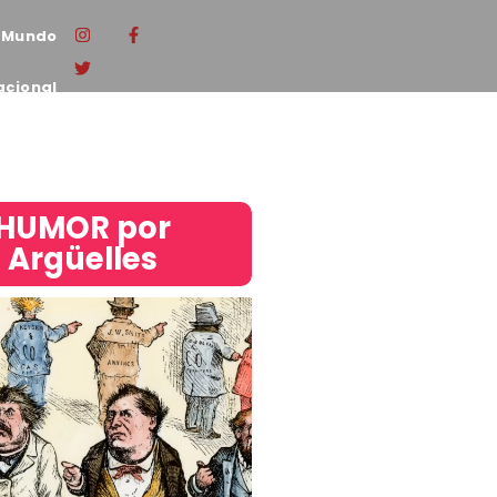
Mundo
acional
HUMOR por
Argüelles​