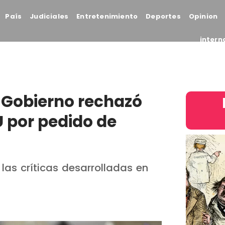
País
Judiciales
Entretenimiento
Deportes
Opinion
intern
l Gobierno rechazó
U por pedido de
las críticas desarrolladas en