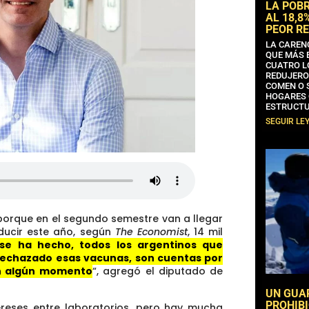
LA POB
AL 18,8
PEOR RE
LA CAREN
QUE MÁS 
CUATRO L
REDUJERO
COMEN O 
HOGARES 
ESTRUCTU
SEGUIR LE
porque en el segundo semestre van a llegar
ducir este año, según
The Economist
, 14 mil
se ha hecho, todos los argentinos que
rechazado esas vacunas, son cuentas por
en algún momento
“, agregó el diputado de
UN GUA
PROHIBI
ereses entre laboratorios, pero hay mucha