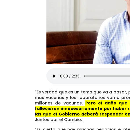
“Es verdad que es un tema que va a pasar, 
más vacunas y los laboratorios van a pro
millones de vacunas.
Pero el daño que 
fallecieron innecesariamente por haber 
las que el Gobierno deberá responder 
Juntos por el Cambio.
“Es cierto que hay muchos negocios e int