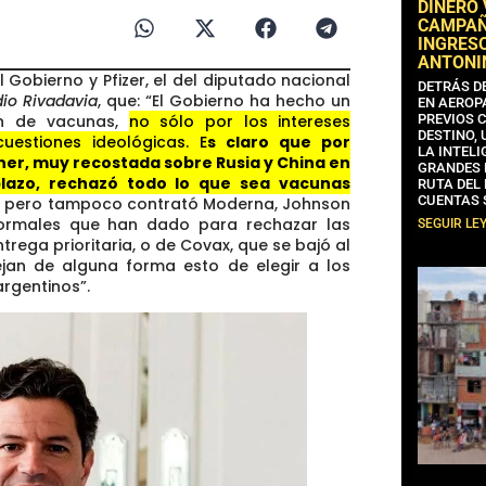
DINERO
CAMPAÑA
INGRESO
ANTONI
 Gobierno y Pfizer, el del diputado nacional
DETRÁS D
io Rivadavia
, que: “El Gobierno ha hecho un
EN AEROP
ón de vacunas,
no sólo por los intereses
PREVIOS 
DESTINO,
uestiones ideológicas. E
s claro que por
LA INTELI
ner, muy recostada sobre Rusia y China en
GRANDES 
plazo, rechazó todo lo que sea vacunas
RUTA DEL
CUENTAS 
lo, pero tampoco contrató Moderna, Johnson
ormales que han dado para rechazar las
SEGUIR LE
rega prioritaria, o de Covax, que se bajó al
ejan de alguna forma esto de elegir a los
rgentinos”.