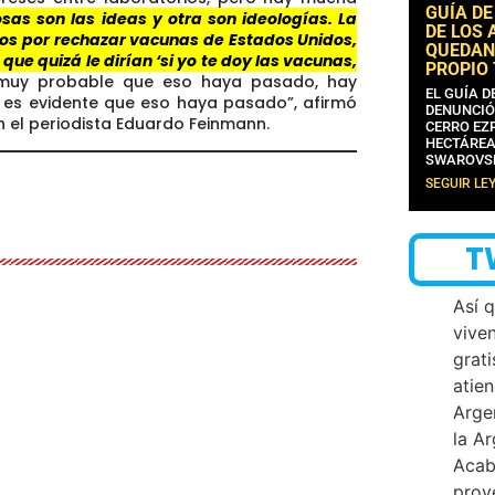
GUÍA DE
sas son las ideas y otra son ideologías. La
DE LOS 
nos por rechazar vacunas de Estados Unidos,
QUEDAN
que quizá le dirían ‘si yo te doy las vacunas,
PROPIO
uy probable que eso haya pasado, hay
EL GUÍA 
y es evidente que eso haya pasado”, afirmó
DENUNCIÓ
n el periodista Eduardo Feinmann.
CERRO EZP
HECTÁREA
SWAROVS
SEGUIR LE
T
Así 
vive
grati
atien
Arge
la A
Acab
proy