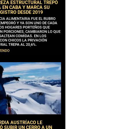
REZA ESTRUCTURAL TREPÓ
% EN CABA Y MARCA SU
GISTRO DESDE 2019
CIA ALIMENTARIA FUE EL RUBRO
EMPEORÓ Y YA SON UNO DE CADA
OS HOGARES PORTEÑOS QUE
N PORCIONES, CAMBIARON LO QUE
SALTEAN COMIDAS. EN LOS
CON CHICOS LA PRIVACIÓN
RAL TREPA AL 20,6%.
YENDO
RDIA AUSTRÍACO LE
Ó SUBIR UN CERRO A UN