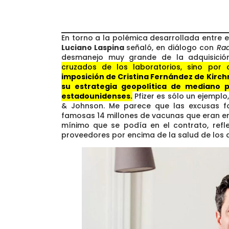
En torno a la polémica desarrollada entre el
Luciano Laspina
señaló, en diálogo con
Rad
desmanejo muy grande de la adquisici
cruzados de los laboratorios, sino por c
imposición de Cristina Fernández de Kirch
su estrategia geopolítica de mediano 
estadounidenses.
Pfizer es sólo un ejemp
& Johnson. Me parece que las excusas f
famosas 14 millones de vacunas que eran ent
mínimo que se podía en el contrato, refl
proveedores por encima de la salud de los a