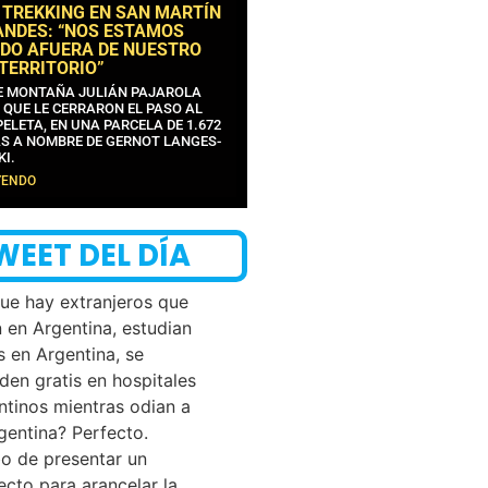
 TREKKING EN SAN MARTÍN
ANDES: “NOS ESTAMOS
DO AFUERA DE NUESTRO
 TERRITORIO”
DE MONTAÑA JULIÁN PAJAROLA
 QUE LE CERRARON EL PASO AL
ELETA, EN UNA PARCELA DE 1.672
S A NOMBRE DE GERNOT LANGES-
KI.
YENDO
WEET DEL DÍA
que hay extranjeros que
n en Argentina, estudian
s en Argentina, se
den gratis en hospitales
ntinos mientras odian a
rgentina? Perfecto.
o de presentar un
ecto para arancelar la