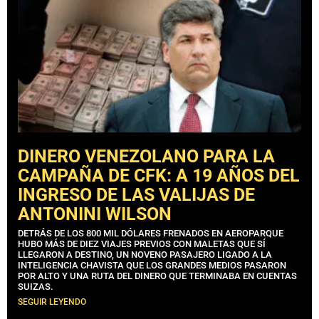
DINERO VENEZOLANO PARA LA
CAMPAÑA DE CFK: A 19 AÑOS DEL
INGRESO DE LAS VALIJAS DE
ANTONINI WILSON
DETRÁS DE LOS 800 MIL DÓLARES FRENADOS EN AEROPARQUE
HUBO MÁS DE DIEZ VIAJES PREVIOS CON MALETAS QUE SÍ
LLEGARON A DESTINO, UN NOVENO PASAJERO LIGADO A LA
INTELIGENCIA CHAVISTA QUE LOS GRANDES MEDIOS PASARON
POR ALTO Y UNA RUTA DEL DINERO QUE TERMINABA EN CUENTAS
SUIZAS.
SEGUIR LEYENDO