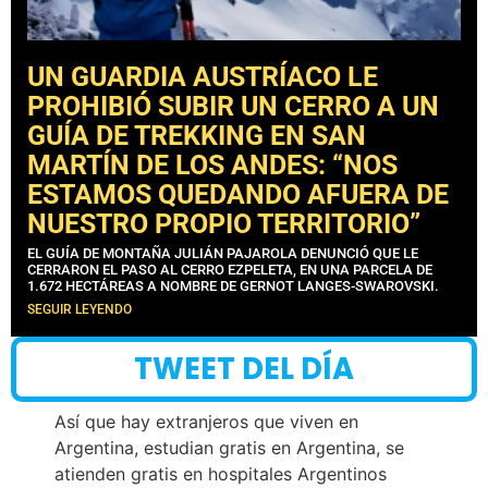
UN GUARDIA AUSTRÍACO LE
PROHIBIÓ SUBIR UN CERRO A UN
GUÍA DE TREKKING EN SAN
MARTÍN DE LOS ANDES: “NOS
ESTAMOS QUEDANDO AFUERA DE
NUESTRO PROPIO TERRITORIO”
EL GUÍA DE MONTAÑA JULIÁN PAJAROLA DENUNCIÓ QUE LE
CERRARON EL PASO AL CERRO EZPELETA, EN UNA PARCELA DE
1.672 HECTÁREAS A NOMBRE DE GERNOT LANGES-SWAROVSKI.
SEGUIR LEYENDO
TWEET DEL DÍA
Así que hay extranjeros que viven en
Argentina, estudian gratis en Argentina, se
atienden gratis en hospitales Argentinos