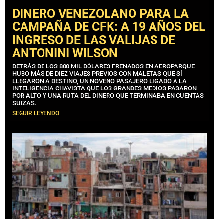
DINERO VENEZOLANO PARA LA
CAMPAÑA DE CFK: A 19 AÑOS DEL
INGRESO DE LAS VALIJAS DE
ANTONINI WILSON
DETRÁS DE LOS 800 MIL DÓLARES FRENADOS EN AEROPARQUE
HUBO MÁS DE DIEZ VIAJES PREVIOS CON MALETAS QUE SÍ
LLEGARON A DESTINO, UN NOVENO PASAJERO LIGADO A LA
INTELIGENCIA CHAVISTA QUE LOS GRANDES MEDIOS PASARON
POR ALTO Y UNA RUTA DEL DINERO QUE TERMINABA EN CUENTAS
SUIZAS.
SEGUIR LEYENDO