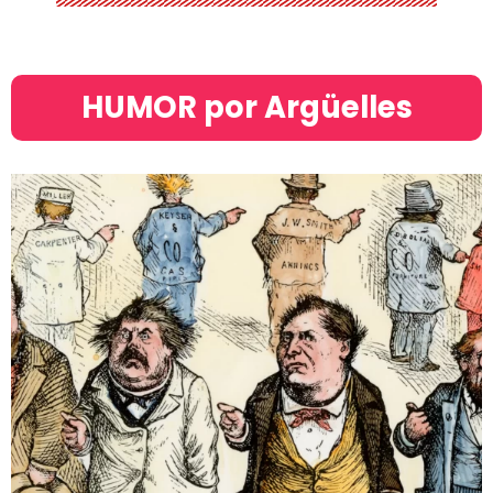
HUMOR por Argüelles​