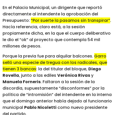
En el Palacio Municipal, un dirigente que reportó
directamente al intendente la aprobación del
Presupuesto:
“Por suerte la pasamos sin transpirar”
.
Hacía referencia, claro está, a la sesión
propiamente dicha, en la que el cuerpo deliberativo
le dio el “ok” al proyecto que contempla 54 mil
millones de pesos.
Porque la previa fue para alquilar balcones.
Garro
selló una especie de tregua con los radicales, que
tienen 3 bancas
: la del titular del bloque,
Diego
Rovella
, junto a las ediles
Verónica Rivas
y
Manuela Forneris
. Faltaron a la sesión de la
discordia, supuestamente “disconformes” por la
política de “intromisión” del intendente en la interna
que el domingo anterior había dejado al funcionario
municipal
Pablo Nicoletti
como nuevo presidente
del partido.