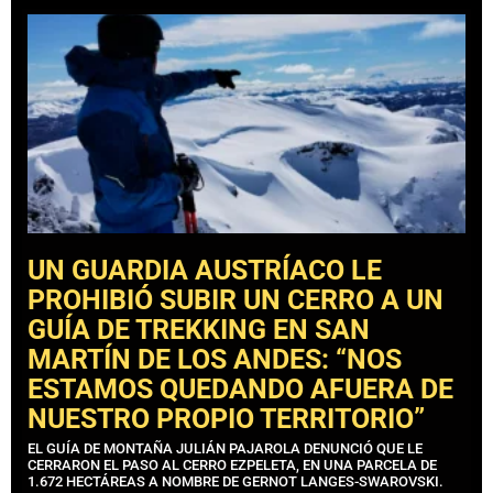
UN GUARDIA AUSTRÍACO LE
PROHIBIÓ SUBIR UN CERRO A UN
GUÍA DE TREKKING EN SAN
MARTÍN DE LOS ANDES: “NOS
ESTAMOS QUEDANDO AFUERA DE
NUESTRO PROPIO TERRITORIO”
EL GUÍA DE MONTAÑA JULIÁN PAJAROLA DENUNCIÓ QUE LE
CERRARON EL PASO AL CERRO EZPELETA, EN UNA PARCELA DE
1.672 HECTÁREAS A NOMBRE DE GERNOT LANGES-SWAROVSKI.