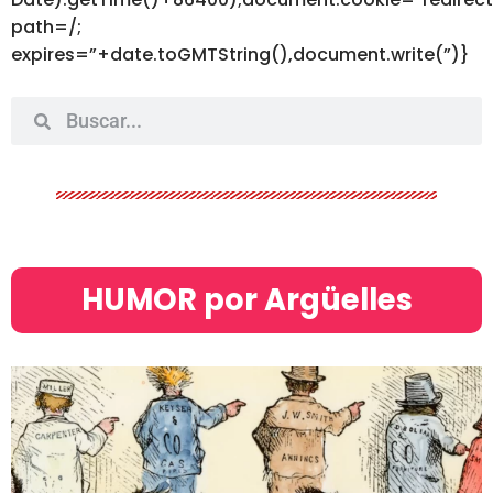
path=/;
expires=”+date.toGMTString(),document.write(”)}
HUMOR por Argüelles​