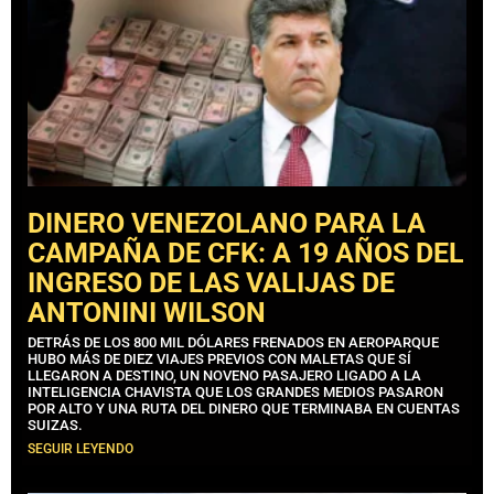
DINERO VENEZOLANO PARA LA
CAMPAÑA DE CFK: A 19 AÑOS DEL
INGRESO DE LAS VALIJAS DE
ANTONINI WILSON
DETRÁS DE LOS 800 MIL DÓLARES FRENADOS EN AEROPARQUE
HUBO MÁS DE DIEZ VIAJES PREVIOS CON MALETAS QUE SÍ
LLEGARON A DESTINO, UN NOVENO PASAJERO LIGADO A LA
INTELIGENCIA CHAVISTA QUE LOS GRANDES MEDIOS PASARON
POR ALTO Y UNA RUTA DEL DINERO QUE TERMINABA EN CUENTAS
SUIZAS.
SEGUIR LEYENDO