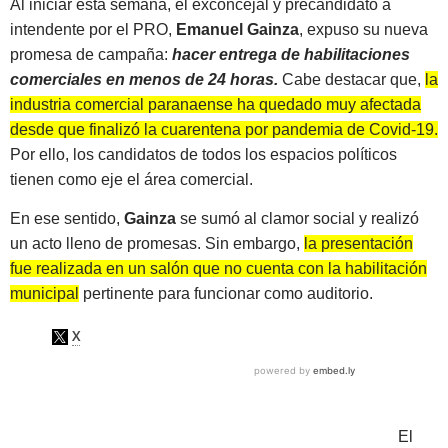
Al iniciar esta semana, el exconcejal y precandidato a
intendente por el PRO,
Emanuel Gainza
, expuso su nueva
promesa de campaña:
hacer entrega de habilitaciones
comerciales en menos de 24 horas.
Cabe destacar que,
la
industria comercial paranaense ha quedado muy afectada
desde que finalizó la cuarentena por pandemia de Covid-19.
Por ello, los candidatos de todos los espacios políticos
tienen como eje el área comercial.
En ese sentido,
Gainza
se sumó al clamor social y realizó
un acto lleno de promesas. Sin embargo,
la presentación
fue realizada en un salón que no cuenta con la habilitación
municipal
pertinente para funcionar como auditorio.
El