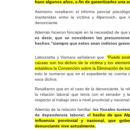
hace algunos años, a fin de garantizarles una a
Asimismo resaltaron el informe pericial psicológ
mantenidas entre la víctima y Alperovich, que l
denunciante.
Además hicieron hincapié en la necesidad de que
es decir, que se consideren las presuncion
hechos “siempre que estos sean indicios grave
Labozzetta y Vismara señalaron que:
“Puede sost
causas son los dichos de la víctima y los element
establece la Convención sobre la Eliminación de tod
esto le sumaron que en el expediente se cuenta 
esos dichos.
Resaltaron que en el caso de la denunciante, la r
la relación laboral que tenía con el senador y 
respecto al trabajo sino a nivel provincial y nacional
Además de la relación familiar, l
os fiscales tuvier
de dependencia laboral; e
l hecho de que Alp
influencia provincial y nacional, que go
denunciante vive actualmente.