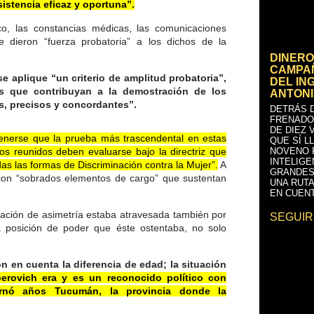
sistencia eficaz y oportuna”.
ico, las constancias médicas, las comunicaciones
e dieron “fuerza probatoria” a los dichos de la
DINERO
CAMPAÑ
se aplique “un criterio de amplitud probatoria”,
DEL IN
es que contribuyan a la demostración de los
ANTONI
s, precisos y concordantes”.
DETRÁS D
FRENADO
DE DIEZ 
enerse que la prueba más trascendental en estas
QUE SÍ L
os reunidos deben evaluarse bajo la directriz que
NOVENO 
INTELIGE
as las formas de Discriminación contra la Mujer”.
A
GRANDES
con “sobrados elementos de cargo” que sustentan
UNA RUTA
EN CUENT
elación de asimetría estaba atravesada también por
SEGUIR
la posición de poder que éste ostentaba, no solo
.
on en cuenta la diferencia de edad; la situación
erovich era y es un reconocido político con
bernó años Tucumán, la provincia donde la