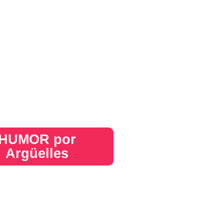
HUMOR por
Argüelles​