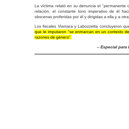
La víctima relató en su denuncia el “permanente c
relación, el constante tono imperativo de él hac
obscenas proferidas por él y dirigidas a ella y a otr
Los fiscales Vismara y Labozzetta concluyeron q
que le imputaron “se enmarcan en un contexto de v
razones de género”.
– Especial para