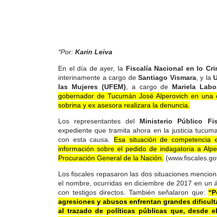
*Por:
Karin Leiva
En el día de ayer, la
Fiscalía Nacional en lo Cr
interinamente a cargo de
Santiago Vismara
, y la
U
las Mujeres (UFEM)
, a cargo de
Mariela Labo
gobernador de Tucumán José Alperovich en una c
sobrina y ex asesora realizara la denuncia.
Los representantes del
Ministerio Público F
expediente que tramita ahora en la justicia tuc
con esta causa.
Esa situación de competencia 
información sobre el pedido de indagatoria a Alp
Procuración General de la Nación.
(www.fiscales.go
Los fiscales repasaron las dos situaciones mencio
el nombre, ocurridas en diciembre de 2017 en un á
con testigos directos. También señalaron que:
“P
agresiones y abusos enfrentan grandes dificult
al trazado de políticas públicas que, desde el