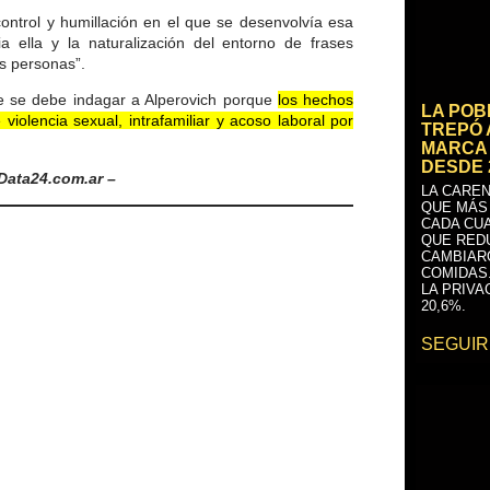
ontrol y humillación en el que se desenvolvía esa
ia ella y la naturalización del entorno de frases
as personas”.
ue se debe indagar a Alperovich porque
los hechos
LA PO
iolencia sexual, intrafamiliar y acoso laboral por
TREPÓ 
MARCA 
DESDE 
 Data24.com.ar –
LA CAREN
QUE MÁS
CADA CU
QUE RED
CAMBIAR
COMIDAS
LA PRIVA
20,6%.
SEGUIR