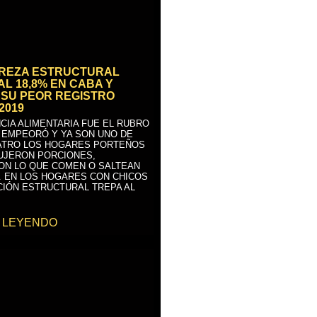
BREZA ESTRUCTURAL
AL 18,8% EN CABA Y
SU PEOR REGISTRO
2019
CIA ALIMENTARIA FUE EL RUBRO
 EMPEORÓ Y YA SON UNO DE
ATRO LOS HOGARES PORTEÑOS
UJERON PORCIONES,
ON LO QUE COMEN O SALTEAN
. EN LOS HOGARES CON CHICOS
CIÓN ESTRUCTURAL TREPA AL
 LEYENDO