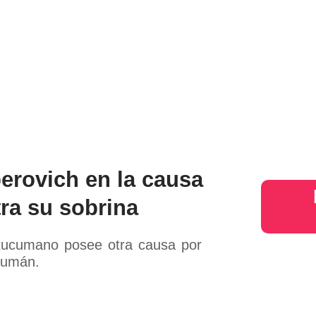
perovich en la causa
ra su sobrina
 tucumano posee otra causa por
ucumán.