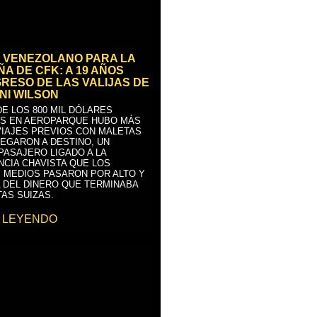
 VENEZOLANO PARA LA
A DE CFK: A 19 AÑOS
GRESO DE LAS VALIJAS DE
NI WILSON
E LOS 800 MIL DÓLARES
S EN AEROPARQUE HUBO MÁS
VIAJES PREVIOS CON MALETAS
LEGARON A DESTINO, UN
PASAJERO LIGADO A LA
NCIA CHAVISTA QUE LOS
 MEDIOS PASARON POR ALTO Y
 DEL DINERO QUE TERMINABA
AS SUIZAS.
 LEYENDO