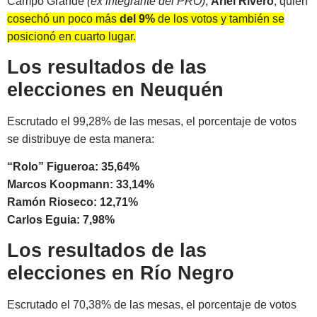
Campo Grande
(ex integrante del PRO)
,
Ariel Rivero
, quien
cosechó un poco más
del 9%
de los votos y también se
posicionó en cuarto lugar.
Los resultados de las
elecciones en Neuquén
Escrutado el 99,28% de las mesas, el porcentaje de votos
se distribuye de esta manera:
“Rolo” Figueroa: 35,64%
Marcos Koopmann: 33,14%
Ramón Rioseco: 12,71%
Carlos Eguia: 7,98%
Los resultados de las
elecciones en Río Negro
Escrutado el 70,38% de las mesas, el porcentaje de votos