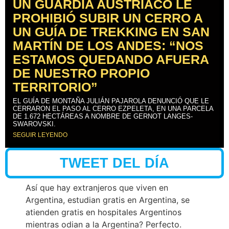
UN GUARDIA AUSTRÍACO LE
PROHIBIÓ SUBIR UN CERRO A
UN GUÍA DE TREKKING EN SAN
MARTÍN DE LOS ANDES: “NOS
ESTAMOS QUEDANDO AFUERA
DE NUESTRO PROPIO
TERRITORIO”
EL GUÍA DE MONTAÑA JULIÁN PAJAROLA DENUNCIÓ QUE LE
CERRARON EL PASO AL CERRO EZPELETA, EN UNA PARCELA
DE 1.672 HECTÁREAS A NOMBRE DE GERNOT LANGES-
SWAROVSKI.
SEGUIR LEYENDO
TWEET DEL DÍA
Así que hay extranjeros que viven en
Argentina, estudian gratis en Argentina, se
atienden gratis en hospitales Argentinos
mientras odian a la Argentina? Perfecto.