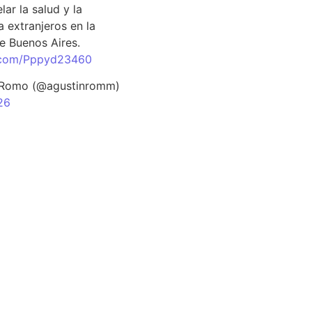
lar la salud y la
 extranjeros en la
e Buenos Aires.
r.com/Pppyd23460
 Romo (@agustinromm)
26