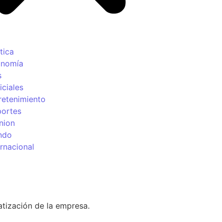
tica
onomía
s
iciales
retenimiento
ortes
nion
ndo
ernacional
HUMOR por
statizar Edesur
LO MÁS 
atización de la empresa.