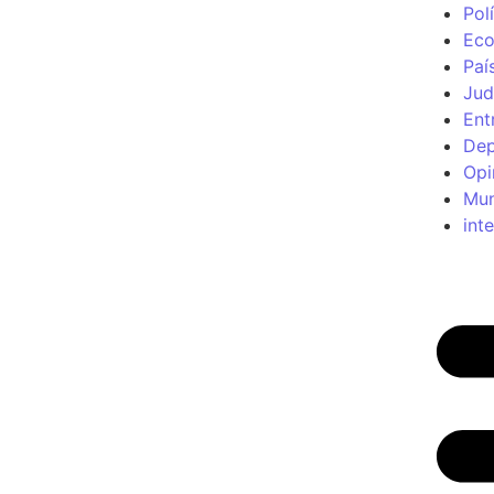
Polí
Ec
Paí
Jud
Ent
Dep
Opi
Mu
int