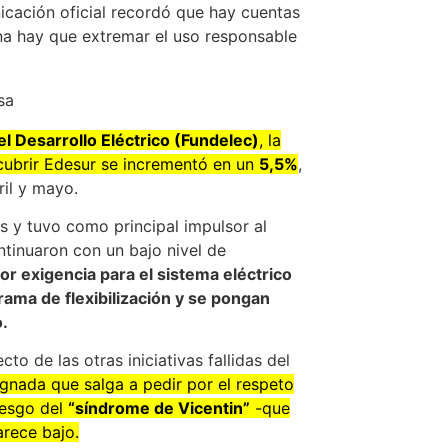
cación oficial recordó que hay cuentas
na hay que extremar el uso responsable
l Desarrollo Eléctrico (Fundelec)
, la
ubrir Edesur se incrementó en un
5,5%
,
ril y mayo.
s y tuvo como principal impulsor al
ntinuaron con un bajo nivel de
or exigencia para el sistema eléctrico
ama de flexibilización y se pongan
.
to de las otras iniciativas fallidas del
ignada que salga a pedir por el respeto
iesgo del
“síndrome de Vicentin”
-que
arece bajo.