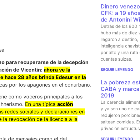
Dinero venezo
CFK: a 19 años 
de Antonini Wi
Detrás de los 800 
hubo más de diez v
llegaron a destino,
inteligencia chavi
por alto y una ruta
cuentas suizas.
mo para recuperarse de la decepción
iación de Vicentin:
ahora ve la
SEGUIR LEYENDO
de hace 28 años brinda Edesur en la
La pobreza est
icas por los apagones en el conurbano.
CABA y marca 
2019
ene como voceros principales a los
La carencia alimen
rchnerismo.
En una típica
acción
y ya son uno de ca
as redes sociales y declaraciones en
redujeron porcione
la revocación de la licencia a la
saltean comidas. En
privación estructur
 ola de mensajes como el del
SEGUIR LEYENDO