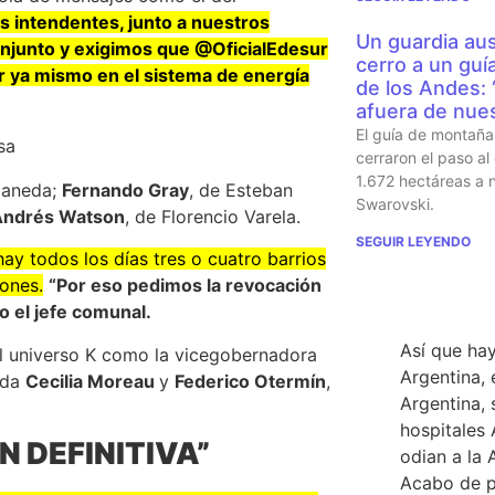
s intendentes, junto a nuestros
Un guardia aus
njunto y exigimos que @OficialEdesur
cerro a un guí
ir ya mismo en el sistema de energía
de los Andes:
afuera de nues
El guía de montaña 
cerraron el paso al
1.672 hectáreas a
llaneda;
Fernando Gray
, de Esteban
Swarovski.
Andrés Watson
, de Florencio Varela.
SEGUIR LEYENDO
ay todos los días tres o cuatro barrios
iones.
“Por eso pedimos la revocación
TWEET DE
jo el jefe comunal.
Así que hay
el universo K como la vicegobernadora
Argentina, 
tada
Cecilia Moreau
y
Federico Otermín
,
Argentina, 
hospitales 
N DEFINITIVA”
odian a la 
Acabo de p