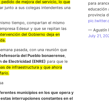
 pedido de mejora del servicio, lo que
para arance
ar junto a sus colegas intendentes una
educación a
provincia d
pic.twitte
l mismo tiempo, compartan el mismo
 empresa Edesur y que se repitan las
— Agustín
ntervención del Gobierno deja en
July 21, 20
ada.
a semana pasada, con una reunión que
Defensoría del Pueblo bonaerense
,
n de Electricidad (ENRE)
para que le
as de infraestructura y que ahora
fario.
iferentes municipios en los que opera y
r estas interrupciones constantes en el