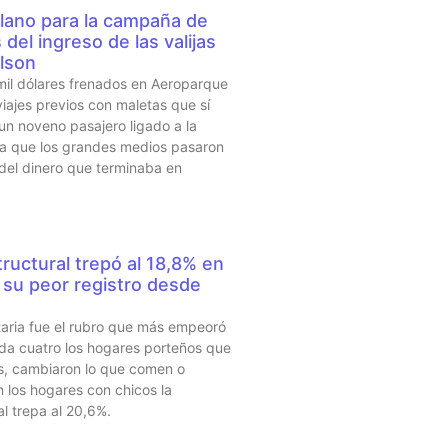
lano para la campaña de
del ingreso de las valijas
lson
mil dólares frenados en Aeroparque
iajes previos con maletas que sí
 un noveno pasajero ligado a la
sta que los grandes medios pasaron
 del dinero que terminaba en
ructural trepó al 18,8% en
su peor registro desde
taria fue el rubro que más empeoró
da cuatro los hogares porteños que
s, cambiaron lo que comen o
 los hogares con chicos la
al trepa al 20,6%.