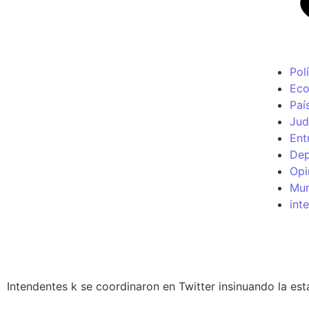
Polí
Ec
Paí
Jud
Ent
Dep
Opi
Mu
int
El kirchnerismo presiona para e
Intendentes k se coordinaron en Twitter insinuando la est