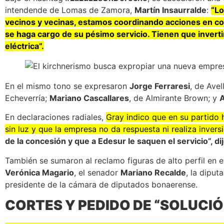
intendende de Lomas de Zamora,
Martín Insaurralde
:
“Lo
vecinos y vecinas, estamos coordinando acciones en co
se haga cargo de su pésimo servicio. Tienen que invert
eléctrica”.
En el mismo tono se expresaron
Jorge Ferraresi
, de Ave
Echeverría;
Mariano Cascallares
, de Almirante Brown; y
En declaraciones radiales,
Gray indico que en su partido h
sin luz y que la empresa no da respuesta ni realiza invers
de la concesión y que a Edesur le saquen el servicio”, di
También se sumaron al reclamo figuras de alto perfil en 
Verónica Magario
, el senador
Mariano Recalde
, la dipu
presidente de la cámara de diputados bonaerense.
CORTES Y PEDIDO DE “SOLUCIÓ