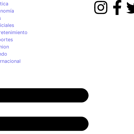
tica
onomía
s
iciales
retenimiento
ortes
nion
ndo
ernacional