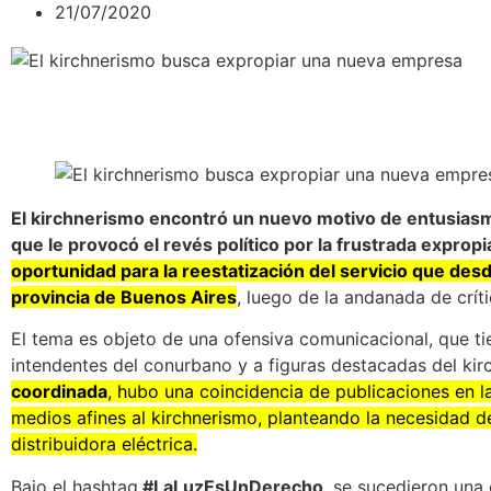
21/07/2020
El kirchnerismo encontró un nuevo motivo de entusias
que le provocó el revés político por la frustrada exprop
oportunidad para la reestatización del servicio que des
provincia de Buenos Aires
, luego de la andanada de crít
El tema es objeto de una ofensiva comunicacional, que ti
intendentes del conurbano y a figuras destacadas del ki
coordinada
, hubo una coincidencia de publicaciones en l
medios afines al kirchnerismo, planteando la necesidad de 
distribuidora eléctrica.
Bajo el hashtag
#LaLuzEsUnDerecho
, se sucedieron una