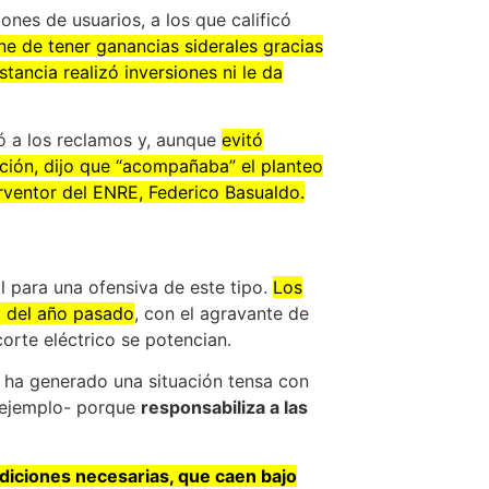
ones de usuarios, a los que calificó
ne de tener ganancias siderales gracias
stancia realizó inversiones ni le da
gó a los reclamos y, aunque
evitó
ación, dijo que “acompañaba” el planteo
erventor del ENRE, Federico Basualdo.
 para una ofensiva de este tipo.
Los
o del año pasado
, con el agravante de
orte eléctrico se potencian.
e ha generado una situación tensa con
 ejemplo- porque
responsabiliza a las
diciones necesarias, que caen bajo