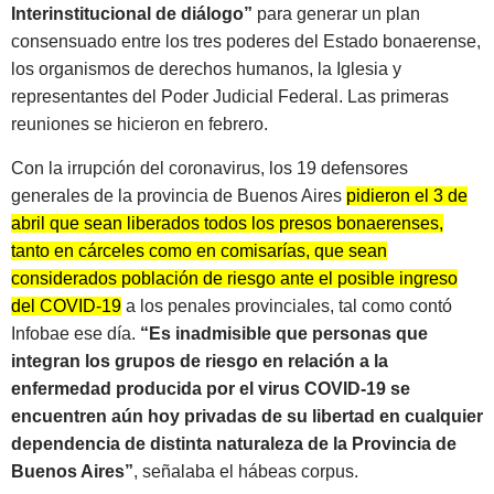
Interinstitucional de diálogo”
para generar un plan
consensuado entre los tres poderes del Estado bonaerense,
los organismos de derechos humanos, la Iglesia y
representantes del Poder Judicial Federal. Las primeras
reuniones se hicieron en febrero.
Con la irrupción del coronavirus, los 19 defensores
generales de la provincia de Buenos Aires
pidieron el 3 de
abril que sean liberados todos los presos bonaerenses,
tanto en cárceles como en comisarías, que sean
considerados población de riesgo ante el posible ingreso
del COVID-19
a los penales provinciales, tal como contó
Infobae ese día.
“Es inadmisible que personas que
integran los grupos de riesgo en relación a la
enfermedad producida por el virus COVID-19 se
encuentren aún hoy privadas de su libertad en cualquier
dependencia de distinta naturaleza de la Provincia de
Buenos Aires”
, señalaba el hábeas corpus.