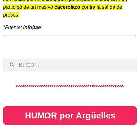
participó de un masivo
cacerolazo
contra la salida de
presos.
*Fuente:
Infobae
HUMOR por Argüelles​