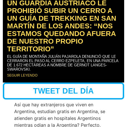
UN GUARDIA AUSTRÍACO LE
PROHIBIÓ SUBIR UN CERRO A
UN GUÍA DE TREKKING EN SAN
MARTÍN DE LOS ANDES: “NOS
ESTAMOS QUEDANDO AFUERA
DE NUESTRO PROPIO
TERRITORIO”
EL GUÍA DE MONTAÑA JULIÁN PAJAROLA DENUNCIÓ QUE LE
CERRARON EL PASO AL CERRO EZPELETA, EN UNA PARCELA
DE 1.672 HECTÁREAS A NOMBRE DE GERNOT LANGES-
SWAROVSKI.
SEGUIR LEYENDO
TWEET DEL DÍA
Así que hay extranjeros que viven en
Argentina, estudian gratis en Argentina, se
atienden gratis en hospitales Argentinos
mientras odian a la Argentina? Perfecto.