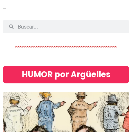
–
HUMOR por Argüelles​