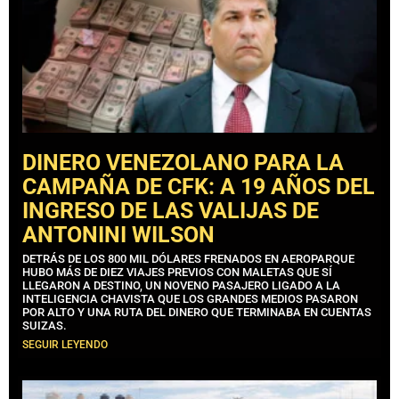
DINERO VENEZOLANO PARA LA
CAMPAÑA DE CFK: A 19 AÑOS DEL
INGRESO DE LAS VALIJAS DE
ANTONINI WILSON
DETRÁS DE LOS 800 MIL DÓLARES FRENADOS EN AEROPARQUE
HUBO MÁS DE DIEZ VIAJES PREVIOS CON MALETAS QUE SÍ
LLEGARON A DESTINO, UN NOVENO PASAJERO LIGADO A LA
INTELIGENCIA CHAVISTA QUE LOS GRANDES MEDIOS PASARON
POR ALTO Y UNA RUTA DEL DINERO QUE TERMINABA EN CUENTAS
SUIZAS.
SEGUIR LEYENDO