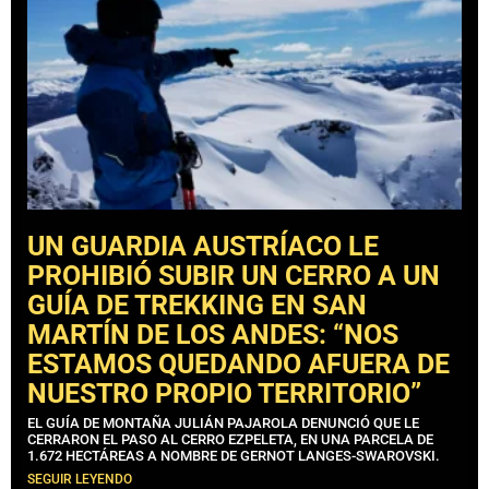
UN GUARDIA AUSTRÍACO LE
PROHIBIÓ SUBIR UN CERRO A UN
GUÍA DE TREKKING EN SAN
MARTÍN DE LOS ANDES: “NOS
ESTAMOS QUEDANDO AFUERA DE
NUESTRO PROPIO TERRITORIO”
EL GUÍA DE MONTAÑA JULIÁN PAJAROLA DENUNCIÓ QUE LE
CERRARON EL PASO AL CERRO EZPELETA, EN UNA PARCELA DE
1.672 HECTÁREAS A NOMBRE DE GERNOT LANGES-SWAROVSKI.
SEGUIR LEYENDO