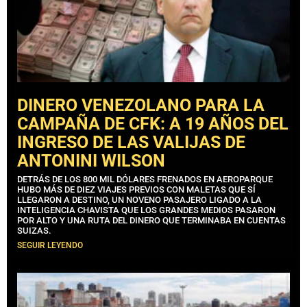
DINERO VENEZOLANO PARA LA
CAMPAÑA DE CFK: A 19 AÑOS DEL
INGRESO DE LAS VALIJAS DE
ANTONINI WILSON
DETRÁS DE LOS 800 MIL DÓLARES FRENADOS EN AEROPARQUE
HUBO MÁS DE DIEZ VIAJES PREVIOS CON MALETAS QUE SÍ
LLEGARON A DESTINO, UN NOVENO PASAJERO LIGADO A LA
INTELIGENCIA CHAVISTA QUE LOS GRANDES MEDIOS PASARON
POR ALTO Y UNA RUTA DEL DINERO QUE TERMINABA EN CUENTAS
SUIZAS.
SEGUIR LEYENDO