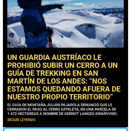
UN GUARDIA AUSTRÍACO LE
PROHIBIÓ SUBIR UN CERRO A UN
GUÍA DE TREKKING EN SAN
MARTÍN DE LOS ANDES: “NOS
ESTAMOS QUEDANDO AFUERA DE
NUESTRO PROPIO TERRITORIO”
EL GUÍA DE MONTAÑA JULIÁN PAJAROLA DENUNCIÓ QUE LE
CERRARON EL PASO AL CERRO EZPELETA, EN UNA PARCELA DE
1.672 HECTÁREAS A NOMBRE DE GERNOT LANGES-SWAROVSKI.
SEGUIR LEYENDO