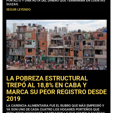
POR ALTO Y UNA RUTA DEL DINERO QUE TERMINABA EN CUENTAS
SUIZAS.
SEGUIR LEYENDO
LA POBREZA ESTRUCTURAL
TREPÓ AL 18,8% EN CABA Y
MARCA SU PEOR REGISTRO DESDE
2019
LA CARENCIA ALIMENTARIA FUE EL RUBRO QUE MÁS EMPEORÓ Y
YA SON UNO DE CADA CUATRO LOS HOGARES PORTEÑOS QUE