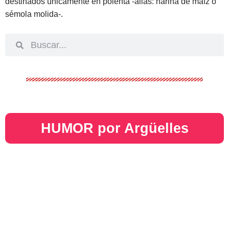
destinados únicamente en polenta -alias: harina de maíz o
sémola molida-.
HUMOR por Argüelles​