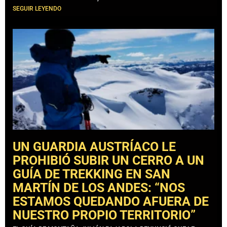
SEGUIR LEYENDO
UN GUARDIA AUSTRÍACO LE
PROHIBIÓ SUBIR UN CERRO A UN
GUÍA DE TREKKING EN SAN
MARTÍN DE LOS ANDES: “NOS
ESTAMOS QUEDANDO AFUERA DE
NUESTRO PROPIO TERRITORIO”