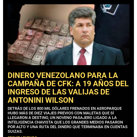
DINERO VENEZOLANO PARA LA
CAMPAÑA DE CFK: A 19 AÑOS DEL
INGRESO DE LAS VALIJAS DE
ANTONINI WILSON
DETRÁS DE LOS 800 MIL DÓLARES FRENADOS EN AEROPARQUE
HUBO MÁS DE DIEZ VIAJES PREVIOS CON MALETAS QUE SÍ
LLEGARON A DESTINO, UN NOVENO PASAJERO LIGADO A LA
INTELIGENCIA CHAVISTA QUE LOS GRANDES MEDIOS PASARON
POR ALTO Y UNA RUTA DEL DINERO QUE TERMINABA EN CUENTAS
SUIZAS.