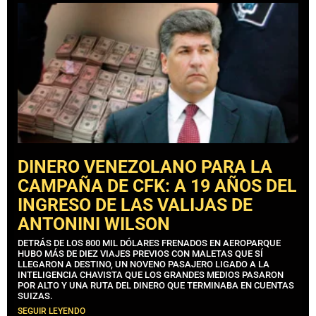
DINERO VENEZOLANO PARA LA
CAMPAÑA DE CFK: A 19 AÑOS DEL
INGRESO DE LAS VALIJAS DE
ANTONINI WILSON
DETRÁS DE LOS 800 MIL DÓLARES FRENADOS EN AEROPARQUE
HUBO MÁS DE DIEZ VIAJES PREVIOS CON MALETAS QUE SÍ
LLEGARON A DESTINO, UN NOVENO PASAJERO LIGADO A LA
INTELIGENCIA CHAVISTA QUE LOS GRANDES MEDIOS PASARON
POR ALTO Y UNA RUTA DEL DINERO QUE TERMINABA EN CUENTAS
SUIZAS.
SEGUIR LEYENDO