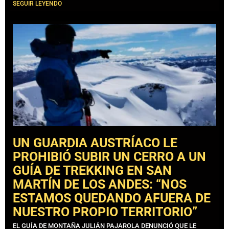
SEGUIR LEYENDO
UN GUARDIA AUSTRÍACO LE
PROHIBIÓ SUBIR UN CERRO A UN
GUÍA DE TREKKING EN SAN
MARTÍN DE LOS ANDES: “NOS
ESTAMOS QUEDANDO AFUERA DE
NUESTRO PROPIO TERRITORIO”
EL GUÍA DE MONTAÑA JULIÁN PAJAROLA DENUNCIÓ QUE LE