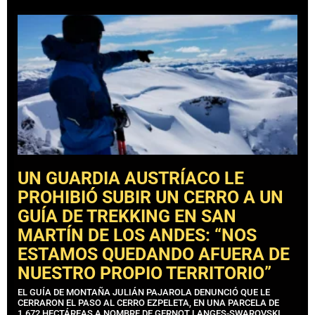
UN GUARDIA AUSTRÍACO LE
PROHIBIÓ SUBIR UN CERRO A UN
GUÍA DE TREKKING EN SAN
MARTÍN DE LOS ANDES: “NOS
ESTAMOS QUEDANDO AFUERA DE
NUESTRO PROPIO TERRITORIO”
EL GUÍA DE MONTAÑA JULIÁN PAJAROLA DENUNCIÓ QUE LE
CERRARON EL PASO AL CERRO EZPELETA, EN UNA PARCELA DE
1.672 HECTÁREAS A NOMBRE DE GERNOT LANGES-SWAROVSKI.