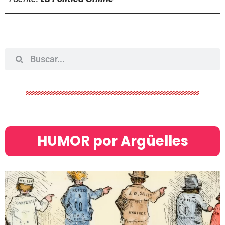
HUMOR por Argüelles​