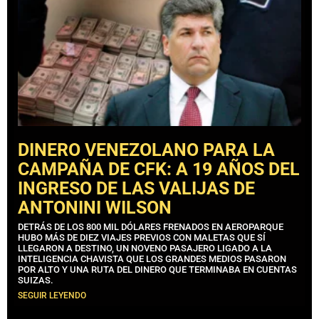
DINERO VENEZOLANO PARA LA
CAMPAÑA DE CFK: A 19 AÑOS DEL
INGRESO DE LAS VALIJAS DE
ANTONINI WILSON
DETRÁS DE LOS 800 MIL DÓLARES FRENADOS EN AEROPARQUE
HUBO MÁS DE DIEZ VIAJES PREVIOS CON MALETAS QUE SÍ
LLEGARON A DESTINO, UN NOVENO PASAJERO LIGADO A LA
INTELIGENCIA CHAVISTA QUE LOS GRANDES MEDIOS PASARON
POR ALTO Y UNA RUTA DEL DINERO QUE TERMINABA EN CUENTAS
SUIZAS.
SEGUIR LEYENDO