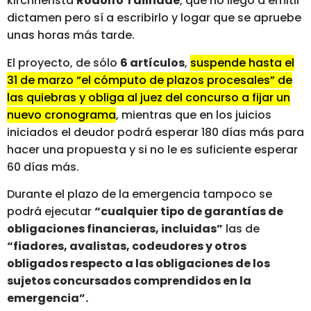
kirchnerista
Rodolfo Tailhade
, que no llegó a emitir
dictamen pero sí a escribirlo y logar que se apruebe
unas horas más tarde.
El proyecto, de sólo
6 artículos
,
suspende hasta el
31 de marzo “el cómputo de plazos procesales” de
las quiebras y obliga al juez del concurso a fijar un
nuevo cronograma
, mientras que en los juicios
iniciados el deudor podrá esperar 180 días más para
hacer una propuesta y si no le es suficiente esperar
60 días más.
Durante el plazo de la emergencia tampoco se
podrá ejecutar
“cualquier tipo de garantías de
obligaciones financieras, incluidas”
las de
“fiadores, avalistas, codeudores y otros
obligados respecto a las obligaciones de los
sujetos concursados comprendidos en la
emergencia”.