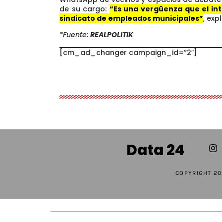
de su cargo:
“Es una vergüenza que el in
sindicato de empleados municipales”
, exp
*Fuente:
REALPOLITIK
[cm_ad_changer campaign_id=”2″]
Data 24
COPYRIGHT 20