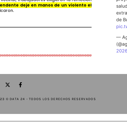
tendente deje en manos de un violento el
salu
licaron.
extra
de B
pic.
— Ag
(@ag
202
23 © DATA 24 - TODOS LOS DERECHOS RESERVADOS