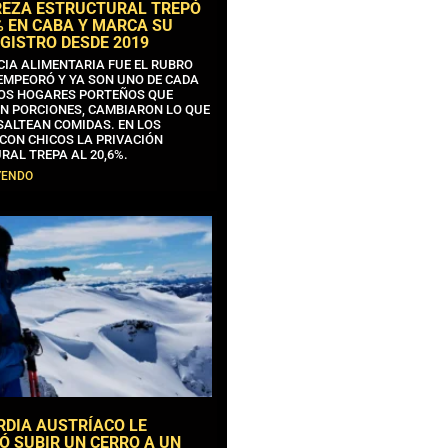
REZA ESTRUCTURAL TREPÓ
% EN CABA Y MARCA SU
GISTRO DESDE 2019
CIA ALIMENTARIA FUE EL RUBRO
EMPEORÓ Y YA SON UNO DE CADA
OS HOGARES PORTEÑOS QUE
N PORCIONES, CAMBIARON LO QUE
SALTEAN COMIDAS. EN LOS
CON CHICOS LA PRIVACIÓN
RAL TREPA AL 20,6%.
YENDO
RDIA AUSTRÍACO LE
Ó SUBIR UN CERRO A UN