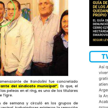
GUÍA DE
DE LOS 
QUEDAN
PROPIO
EL GUÍA 
DENUNCIÓ
CERRO EZP
HECTÁREA
SWAROVS
SEGUIR LE
T
Así 
vive
grati
amenazante de Randolini fue concretado
atien
ante del sindicato municipal”.
Es que, el
Arge
s peleas en el ring, es uno de los titulares
 Tigre.
la A
Acab
in de semana y circuló en los grupos de
proy
ecinal, trabajadores exigieron la remoción