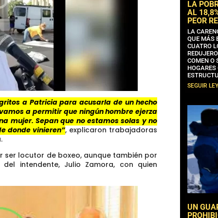
LA POB
AL 18,8
PEOR RE
LA CAREN
QUE MÁS 
CUATRO L
REDUJERO
COMEN O 
HOGARES 
ESTRUCTU
SEGUIR LE
 gritos a Patricia para acusarla de un hecho
 vamos a permitir que ningún hombre ejerza
nguna mujer. Sepan que no estamos solas y no
de donde vinieren”
, explicaron trabajadoras
.
r ser locutor de boxeo, aunque también por
 del intendente, Julio Zamora, con quien
UN GUA
PROHIBI