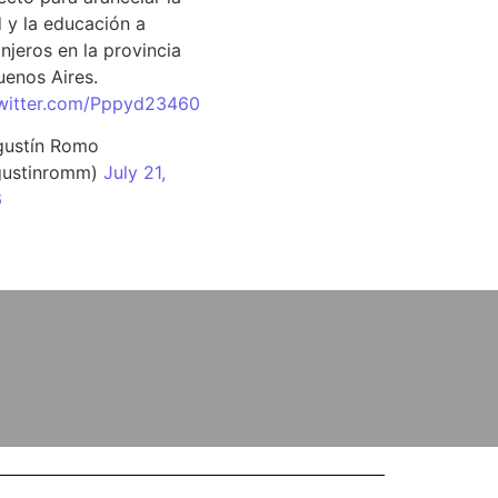
d y la educación a
njeros en la provincia
uenos Aires.
twitter.com/Pppyd23460
ustín Romo
ustinromm)
July 21,
6