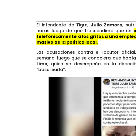
El intendente de Tigre,
Julio Zamora
, suf
horas luego de que trascendiera que un
s
telefónicamente a los gritos a una emple
masivo de la política local.
Las acusaciones contra el locutor oficia
semana, luego que se conociera que habí
Lima
, quien se desempeña en la direcció
“basurearla”.