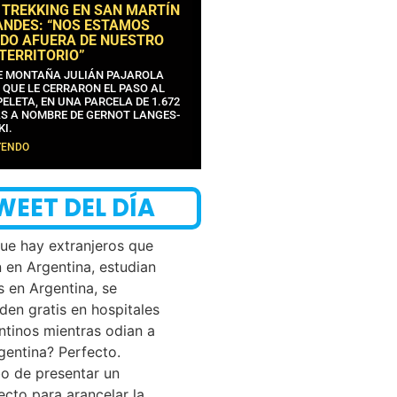
 TREKKING EN SAN MARTÍN
ANDES: “NOS ESTAMOS
DO AFUERA DE NUESTRO
 TERRITORIO”
DE MONTAÑA JULIÁN PAJAROLA
 QUE LE CERRARON EL PASO AL
ELETA, EN UNA PARCELA DE 1.672
S A NOMBRE DE GERNOT LANGES-
KI.
YENDO
WEET DEL DÍA
que hay extranjeros que
n en Argentina, estudian
s en Argentina, se
den gratis en hospitales
ntinos mientras odian a
rgentina? Perfecto.
o de presentar un
ecto para arancelar la