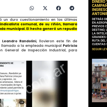
DINERO
CAMPAÑA
INGRESO
ANTONI
rió un duro cuestionamiento en las últimas
DETRÁS D
EN AEROP
indicalista comunal, de su riñón, llamara
PREVIOS 
ada municipal. El hecho generó un repudio
DESTINO,
LA INTELI
GRANDES 
l,
Leandro Randolini
, llovieron este fin de
RUTA DEL
CUENTAS 
a llamado a la empleada municipal
Patricia
SEGUIR LE
n General de Inspección Industrial, para