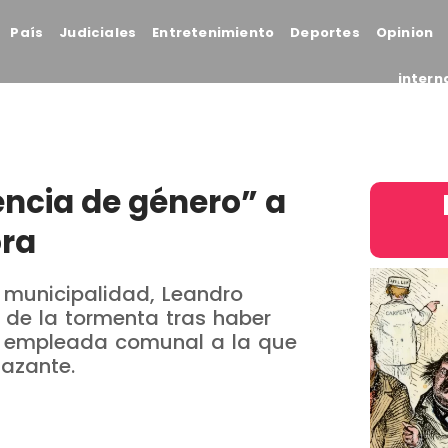
País
Judiciales
Entretenimiento
Deportes
Opinion
intern
encia de género” a
ora
la municipalidad, Leandro
o de la tormenta tras haber
na empleada comunal a la que
azante.