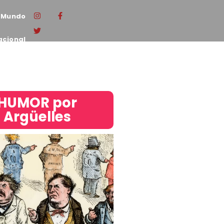
Mundo
acional
HUMOR por
Argüelles​