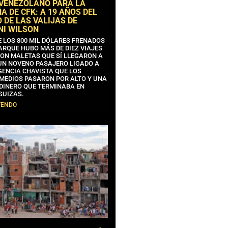
 VENEZOLANO PARA LA
 DE CFK: A 19 AÑOS DEL
 DE LAS VALIJAS DE
NI WILSON
E LOS 800 MIL DÓLARES FRENADOS
ARQUE HUBO MÁS DE DIEZ VIAJES
CON MALETAS QUE SÍ LLEGARON A
 UN NOVENO PASAJERO LIGADO A
GENCIA CHAVISTA QUE LOS
MEDIOS PASARON POR ALTO Y UNA
 DINERO QUE TERMINABA EN
SUIZAS.
YENDO