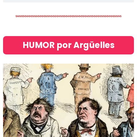
HUMOR por Argüelles​