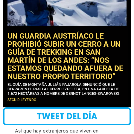
UN GUARDIA AUSTRÍACO LE
PROHIBIÓ SUBIR UN CERRO A UN
GUÍA DE TREKKING EN SAN
MARTÍN DE LOS ANDES: “NOS
ESTAMOS QUEDANDO AFUERA DE
NUESTRO PROPIO TERRITORIO”
EL GUÍA DE MONTAÑA JULIÁN PAJAROLA DENUNCIÓ QUE LE
CERRARON EL PASO AL CERRO EZPELETA, EN UNA PARCELA DE
1.672 HECTÁREAS A NOMBRE DE GERNOT LANGES-SWAROVSKI.
SEGUIR LEYENDO
TWEET DEL DÍA
Así que hay extranjeros que viven en