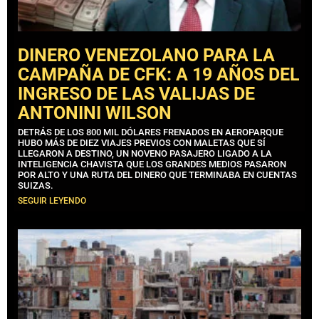
DINERO VENEZOLANO PARA LA
CAMPAÑA DE CFK: A 19 AÑOS DEL
INGRESO DE LAS VALIJAS DE
ANTONINI WILSON
DETRÁS DE LOS 800 MIL DÓLARES FRENADOS EN AEROPARQUE
HUBO MÁS DE DIEZ VIAJES PREVIOS CON MALETAS QUE SÍ
LLEGARON A DESTINO, UN NOVENO PASAJERO LIGADO A LA
INTELIGENCIA CHAVISTA QUE LOS GRANDES MEDIOS PASARON
POR ALTO Y UNA RUTA DEL DINERO QUE TERMINABA EN CUENTAS
SUIZAS.
SEGUIR LEYENDO