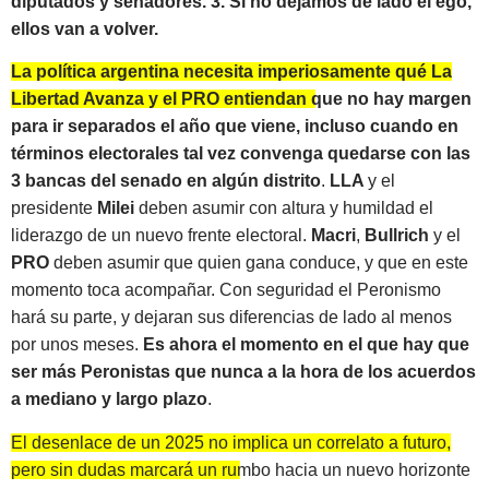
diputados y senadores. 3. Si no dejamos de lado el ego,
ellos van a volver.
La política argentina necesita imperiosamente qué La
Libertad Avanza y el PRO entiendan que no hay margen
para ir separados el año que viene, incluso cuando en
términos electorales tal vez convenga quedarse con las
3 bancas del senado en algún distrito
.
LLA
y el
presidente
Milei
deben asumir con altura y humildad el
liderazgo de un nuevo frente electoral.
Macri
,
Bullrich
y el
PRO
deben asumir que quien gana conduce, y que en este
momento toca acompañar. Con seguridad el Peronismo
hará su parte, y dejaran sus diferencias de lado al menos
por unos meses.
Es ahora el momento en el que hay que
ser más Peronistas que nunca a la hora de los acuerdos
a mediano y largo plazo
.
El desenlace de un 2025 no implica un correlato a futuro,
pero sin dudas marcará un rumbo hacia un nuevo horizonte