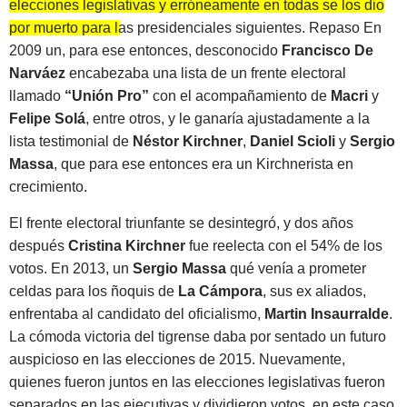
elecciones legislativas y erróneamente en todas se los dio
por muerto para las presidenciales siguientes
. Repaso En
2009 un, para ese entonces, desconocido
Francisco De
Narváez
encabezaba una lista de un frente electoral
llamado
“Unión Pro”
con el acompañamiento de
Macri
y
Felipe Solá
, entre otros, y le ganaría ajustadamente a la
lista testimonial de
Néstor Kirchner
,
Daniel Scioli
y
Sergio
Massa
, que para ese entonces era un Kirchnerista en
crecimiento.
El frente electoral triunfante se desintegró, y dos años
después
Cristina Kirchner
fue reelecta con el 54% de los
votos. En 2013, un
Sergio Massa
qué venía a prometer
celdas para los ñoquis de
La Cámpora
, sus ex aliados,
enfrentaba al candidato del oficialismo,
Martin Insaurralde
.
La cómoda victoria del tigrense daba por sentado un futuro
auspicioso en las elecciones de 2015. Nuevamente,
quienes fueron juntos en las elecciones legislativas fueron
separados en las ejecutivas y dividieron votos, en este caso