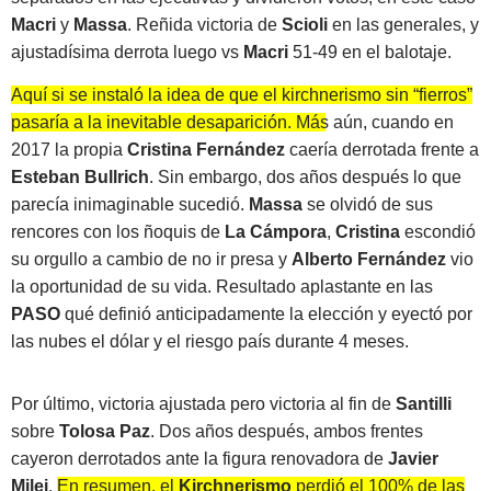
Macri
y
Massa
. Reñida victoria de
Scioli
en las generales, y
ajustadísima derrota luego vs
Macri
51-49 en el balotaje.
Aquí si se instaló la idea de que el kirchnerismo sin “fierros”
pasaría a la inevitable desaparición. Más aún, cuando en
2017 la propia
Cristina Fernández
caería derrotada frente a
Esteban Bullrich
. Sin embargo, dos años después lo que
parecía inimaginable sucedió.
Massa
se olvidó de sus
rencores con los ñoquis de
La Cámpora
,
Cristina
escondió
su orgullo a cambio de no ir presa y
Alberto Fernández
vio
la oportunidad de su vida. Resultado aplastante en las
PASO
qué definió anticipadamente la elección y eyectó por
las nubes el dólar y el riesgo país durante 4 meses.
Por último, victoria ajustada pero victoria al fin de
Santilli
sobre
Tolosa Paz
. Dos años después, ambos frentes
cayeron derrotados ante la figura renovadora de
Javier
Milei
.
En resumen, el
Kirchnerismo
perdió el 100% de las