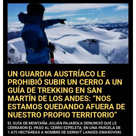
UN GUARDIA AUSTRÍACO LE
PROHIBIÓ SUBIR UN CERRO A UN
GUÍA DE TREKKING EN SAN
MARTÍN DE LOS ANDES: “NOS
ESTAMOS QUEDANDO AFUERA DE
NUESTRO PROPIO TERRITORIO”
EL GUÍA DE MONTAÑA JULIÁN PAJAROLA DENUNCIÓ QUE LE
CERRARON EL PASO AL CERRO EZPELETA, EN UNA PARCELA DE
1.672 HECTÁREAS A NOMBRE DE GERNOT LANGES-SWAROVSKI.