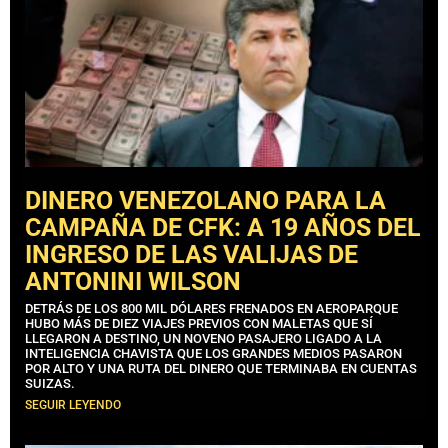
DINERO VENEZOLANO PARA LA
CAMPAÑA DE CFK: A 19 AÑOS DEL
INGRESO DE LAS VALIJAS DE
ANTONINI WILSON
DETRÁS DE LOS 800 MIL DÓLARES FRENADOS EN AEROPARQUE
HUBO MÁS DE DIEZ VIAJES PREVIOS CON MALETAS QUE SÍ
LLEGARON A DESTINO, UN NOVENO PASAJERO LIGADO A LA
INTELIGENCIA CHAVISTA QUE LOS GRANDES MEDIOS PASARON
POR ALTO Y UNA RUTA DEL DINERO QUE TERMINABA EN CUENTAS
SUIZAS.
SEGUIR LEYENDO