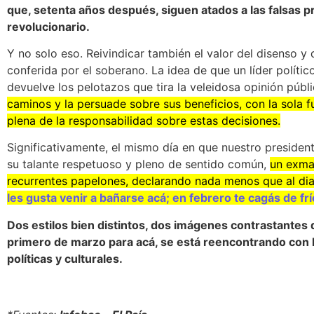
que, setenta años después, siguen atados a las falsas
revolucionario.
Y no solo eso. Reivindicar también el valor del disenso y 
conferida por el soberano. La idea de que un líder políti
devuelve los pelotazos que tira la veleidosa opinión públ
caminos y la persuade sobre sus beneficios, con la sola f
plena de la responsabilidad sobre estas decisiones.
Significativamente, el mismo día en que nuestro presiden
su talante respetuoso y pleno de sentido común,
un exma
recurrentes papelones, declarando nada menos que al di
les gusta venir a bañarse acá; en febrero te cagás de frí
Dos estilos bien distintos, dos imágenes contrastantes 
primero de marzo para acá, se está reencontrando con l
políticas y culturales.