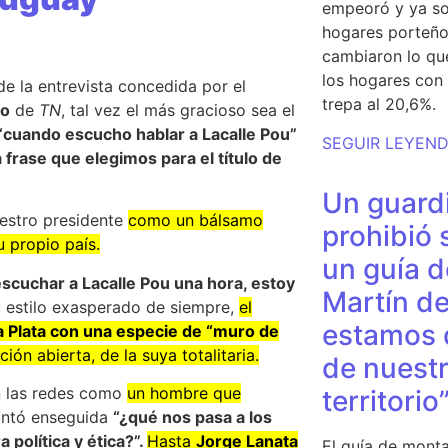
empeoró y ya so
hogares porteño
cambiaron lo qu
los hogares con 
 de la entrevista concedida por el
trepa al 20,6%.
co
de
TN
, tal vez el más gracioso sea el
“cuando escucho hablar a Lacalle Pou”
SEGUIR LEYEN
a frase que elegimos para el título de
Un guardi
uestro presidente
como un bálsamo
prohibió 
u propio país.
un guía d
escuchar a Lacalle Pou una hora, estoy
Martín de
 estilo exasperado de siempre,
el
estamos 
la Plata con una especie de “muro de
ón abierta, de la suya totalitaria.
de nuestr
en las redes como
un hombre que
territorio
untó enseguida
“¿qué nos pasa a los
política y ética?”.
Hasta
Jorge Lanata
El guía de monta