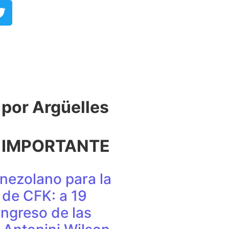
or Argüelles​
 IMPORTANTE
nezolano para la
de CFK: a 19
ingreso de las