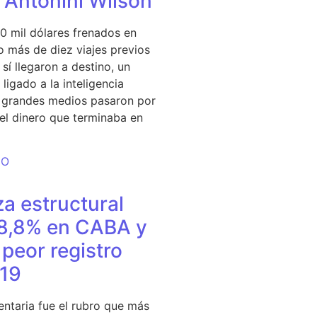
e Antonini Wilson
0 mil dólares frenados en
 más de diez viajes previos
sí llegaron a destino, un
ligado a la inteligencia
s grandes medios pasaron por
del dinero que terminaba en
DO
a estructural
18,8% en CABA y
peor registro
19
entaria fue el rubro que más