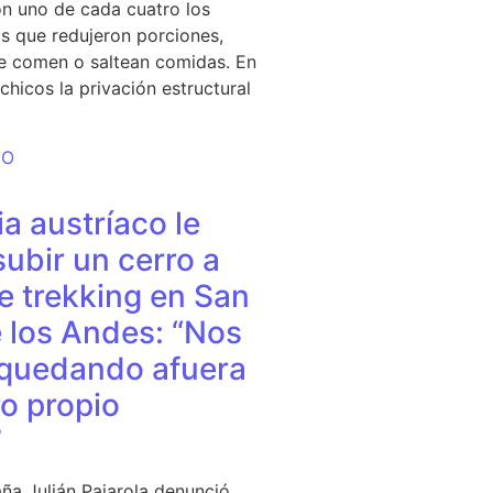
n uno de cada cuatro los
s que redujeron porciones,
e comen o saltean comidas. En
chicos la privación estructural
DO
a austríaco le
subir un cerro a
e trekking en San
 los Andes: “Nos
quedando afuera
o propio
”
ña Julián Pajarola denunció