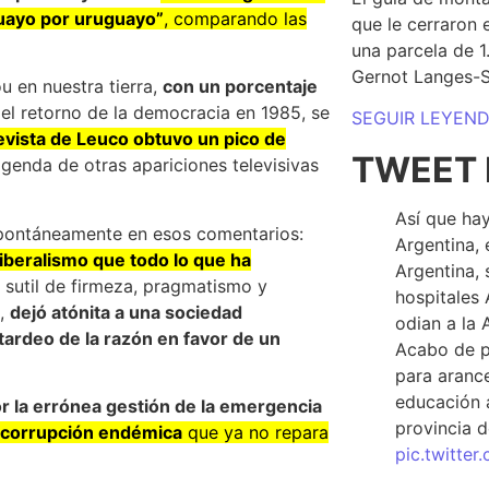
uayo por uruguayo”
, comparando las
que le cerraron 
una parcela de 
Gernot Langes-
u en nuestra tierra,
con un porcentaje
el retorno de la democracia en 1985, se
SEGUIR LEYEN
revista de Leuco obtuvo un pico de
TWEET 
genda de otras apariciones televisivas
Así que hay
spontáneamente en esos comentarios:
Argentina, 
iberalismo que todo lo que ha
Argentina, 
sutil de firmeza, pragmatismo y
hospitales 
o,
dejó atónita a una sociedad
odian a la 
tardeo de la razón en favor de un
Acabo de p
para arance
educación a
or la errónea gestión de la emergencia
provincia d
corrupción endémica
que ya no repara
pic.twitte