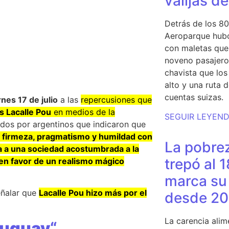
valijas d
Detrás de los 80
Aeroparque hubo
con maletas que 
noveno pasajero 
chavista que lo
alto y una ruta 
cuentas suizas.
rnes 17 de julio
a las
repercusiones que
s Lacalle Pou
en medios de la
SEGUIR LEYEN
dos por argentinos que indicaron que
e firmeza, pragmatismo y humildad con
La pobrez
ta a una sociedad acostumbrada a la
trepó al 
n en favor de un realismo mágico
marca su 
señalar que
Lacalle Pou hizo más por el
desde 20
La carencia alim
ruguay
“