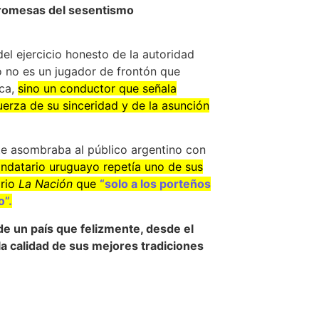
 promesas del sesentismo
del ejercicio honesto de la autoridad
co no es un jugador de frontón que
ica,
sino un conductor que señala
uerza de su sinceridad y de la asunción
te asombraba al público argentino con
ndatario uruguayo repetía uno de sus
ario
La Nación
que
“solo a los porteños
o”.
de un país que felizmente, desde el
a calidad de sus mejores tradiciones