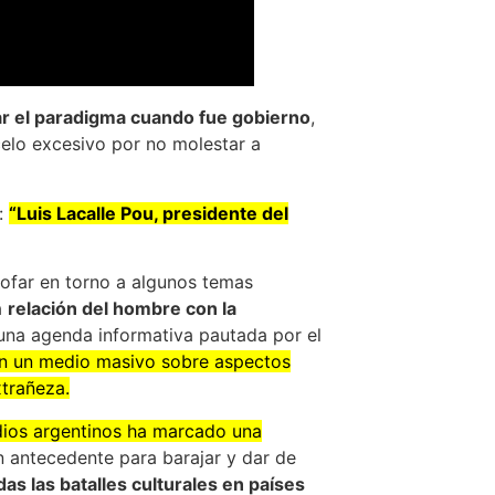
r el paradigma cuando fue gobierno
,
 celo excesivo por no molestar a
d:
“Luis Lacalle Pou, presidente del
osofar en torno a algunos temas
a
relación del hombre con la
 una agenda informativa pautada por el
 en un medio masivo sobre aspectos
trañeza.
edios argentinos ha marcado una
un antecedente para barajar y dar de
das las batalles culturales en países