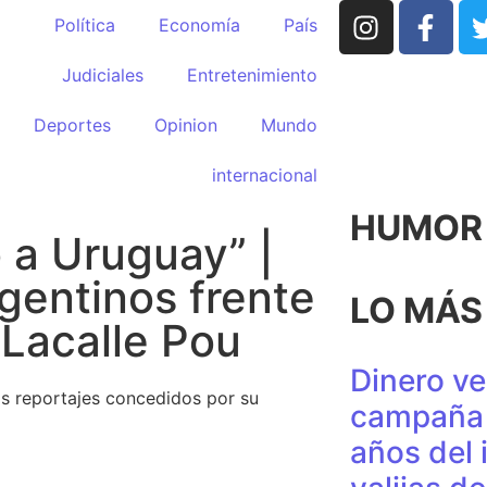
Política
Economía
País
Judiciales
Entretenimiento
Deportes
Opinion
Mundo
internacional
HUMOR p
 a Uruguay” |
rgentinos frente
LO MÁS
 Lacalle Pou
Dinero ve
los reportajes concedidos por su
campaña 
años del 