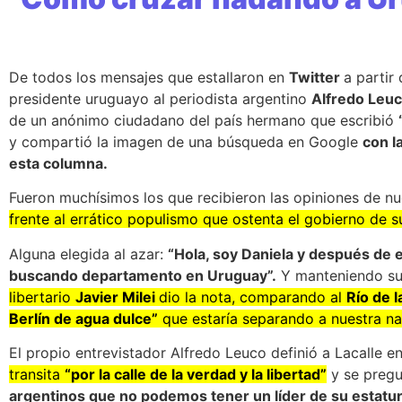
De todos los mensajes que estallaron en
Twitter
a partir
presidente uruguayo al periodista argentino
Alfredo Leu
de un anónimo ciudadano del país hermano que escribió
y compartió la imagen de una búsqueda en Google
con l
esta columna.
Fueron muchísimos los que recibieron las opiniones de n
frente al errático populismo que ostenta el gobierno de s
Alguna elegida al azar:
“Hola, soy Daniela y después de 
buscando departamento en Uruguay”.
Y manteniendo su
libertario
Javier Milei
dio la nota, comparando al
Río de 
Berlín de agua dulce”
que estaría separando a nuestra naci
El propio entrevistador Alfredo Leuco definió a Lacalle 
transita
“por la calle de la verdad y la libertad”
y se preg
argentinos que no podemos tener un líder de su estatura 