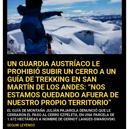
UN GUARDIA AUSTRÍACO LE
PROHIBIÓ SUBIR UN CERRO A UN
GUÍA DE TREKKING EN SAN
MARTÍN DE LOS ANDES: “NOS
ESTAMOS QUEDANDO AFUERA DE
NUESTRO PROPIO TERRITORIO”
EL GUÍA DE MONTAÑA JULIÁN PAJAROLA DENUNCIÓ QUE LE
CERRARON EL PASO AL CERRO EZPELETA, EN UNA PARCELA DE
1.672 HECTÁREAS A NOMBRE DE GERNOT LANGES-SWAROVSKI.
SEGUIR LEYENDO