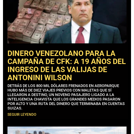
DINERO VENEZOLANO PARA LA
CAMPAÑA DE CFK: A 19 AÑOS DEL
INGRESO DE LAS VALIJAS DE
ANTONINI WILSON
DETRÁS DE LOS 800 MIL DÓLARES FRENADOS EN AEROPARQUE
HUBO MÁS DE DIEZ VIAJES PREVIOS CON MALETAS QUE SÍ
LLEGARON A DESTINO, UN NOVENO PASAJERO LIGADO A LA
INTELIGENCIA CHAVISTA QUE LOS GRANDES MEDIOS PASARON
POR ALTO Y UNA RUTA DEL DINERO QUE TERMINABA EN CUENTAS
SUIZAS.
SEGUIR LEYENDO