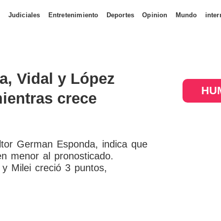
s
Judiciales
Entretenimiento
Deportes
Opinion
Mundo
inter
, Vidal y López
HUM
ientras crece
ultor German Esponda, indica que
en menor al pronosticado.
y Milei creció 3 puntos,