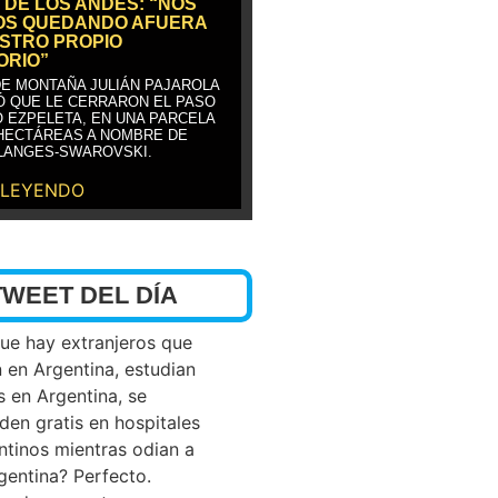
 DE LOS ANDES: “NOS
OS QUEDANDO AFUERA
STRO PROPIO
ORIO”
DE MONTAÑA JULIÁN PAJAROLA
Ó QUE LE CERRARON EL PASO
 EZPELETA, EN UNA PARCELA
 HECTÁREAS A NOMBRE DE
LANGES-SWAROVSKI.
 LEYENDO
TWEET DEL DÍA
que hay extranjeros que
n en Argentina, estudian
s en Argentina, se
den gratis en hospitales
ntinos mientras odian a
rgentina? Perfecto.