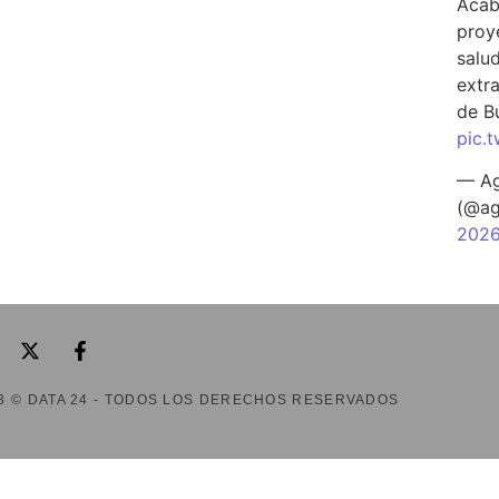
Acab
proy
salu
extra
de B
pic.
— Ag
(@ag
202
3 © DATA 24 - TODOS LOS DERECHOS RESERVADOS