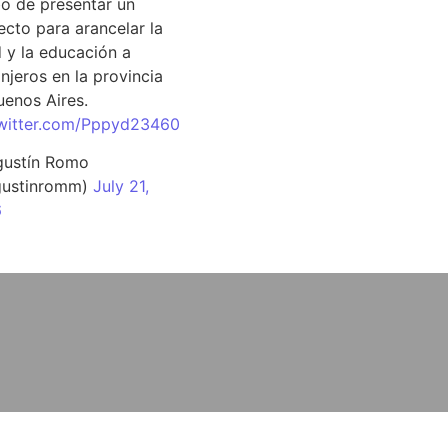
o de presentar un
ecto para arancelar la
d y la educación a
njeros en la provincia
uenos Aires.
twitter.com/Pppyd23460
ustín Romo
ustinromm)
July 21,
6