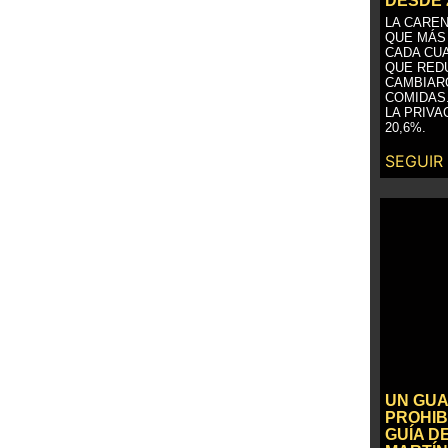
DESDE 
LA CAREN
QUE MÁS
CADA CU
QUE RED
CAMBIAR
COMIDAS
LA PRIVA
20,6%.
SEGUIR
UN GUA
PROHIB
GUÍA D