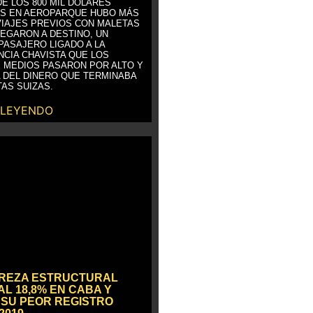
E LOS 800 MIL DÓLARES
S EN AEROPARQUE HUBO MÁS
VIAJES PREVIOS CON MALETAS
LEGARON A DESTINO, UN
PASAJERO LIGADO A LA
NCIA CHAVISTA QUE LOS
 MEDIOS PASARON POR ALTO Y
 DEL DINERO QUE TERMINABA
AS SUIZAS.
 LEYENDO
BREZA ESTRUCTURAL
AL 18,8% EN CABA Y
SU PEOR REGISTRO