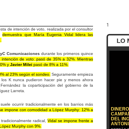
esta de intención de voto, realizada por el consultor
o,
demuestra que María Eugenia Vidal lidera las
LO 
.
yC Comunicaciones
durante los primeros quince
e intención de voto: pasó de 35% a 32%. Mientras
10% y
Javier Milei
pasó de 8% a 11%.
0% al 23% según el sondeo.
Seguramente empieza
ño los K nunca pudieron hacer pie y menos ahora
Fernández la coparticipación del gobierno de la
guez Larreta.
suele ocurrir tradicionalmente en los barrios más
DINERO
e se impone con comodidad a López Murphy: 12% a
CAMPAÑ
DEL IN
) tradicionalmente radical,
Vidal se impone frente a
ANTONI
 López Murphy con 9%.