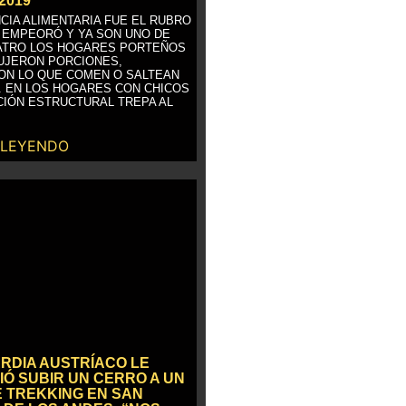
2019
CIA ALIMENTARIA FUE EL RUBRO
 EMPEORÓ Y YA SON UNO DE
ATRO LOS HOGARES PORTEÑOS
UJERON PORCIONES,
ON LO QUE COMEN O SALTEAN
. EN LOS HOGARES CON CHICOS
CIÓN ESTRUCTURAL TREPA AL
 LEYENDO
RDIA AUSTRÍACO LE
IÓ SUBIR UN CERRO A UN
E TREKKING EN SAN