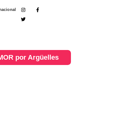
nacional
OR por Argüelles​