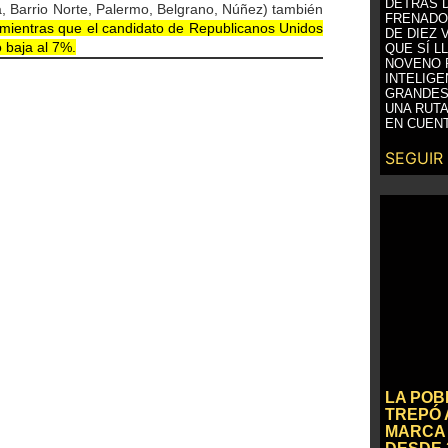
DETRÁS D
, Barrio Norte, Palermo, Belgrano, Núñez) también
FRENADO
mientras que el candidato de Republicanos Unidos
DE DIEZ 
o baja al 7%.
QUE SÍ L
NOVENO 
INTELIGE
GRANDES
UNA RUTA
EN CUENT
SEGUIR
LA PO
TREPÓ 
MARCA 