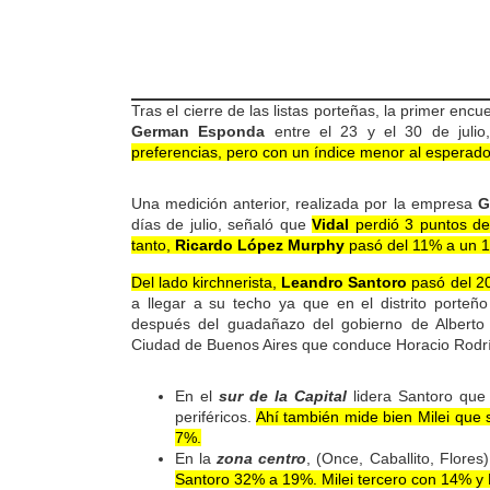
Tras el cierre de las listas porteñas, la primer encu
German Esponda
entre el 23 y el 30 de juli
preferencias, pero con un índice menor al esperado
Una medición anterior, realizada por la empresa
G
días de julio, señaló que
Vidal
perdió 3 puntos d
tanto,
Ricardo López Murphy
pasó del 11% a un 
Del lado kirchnerista,
Leandro Santoro
pasó del 2
a llegar a su techo ya que en el distrito porte
después del guadañazo del gobierno de Alberto 
Ciudad de Buenos Aires que conduce Horacio Rodrí
En el
sur de la Capital
lidera Santoro que 
periféricos.
Ahí también mide bien Milei qu
7%.
En la
zona centro
, (Once, Caballito, Flores
Santoro 32% a 19%. Milei tercero con 14% y