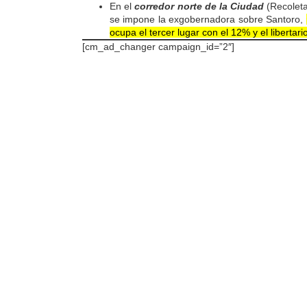
En el
corredor norte de la Ciudad
(Recoleta
se impone la exgobernadora sobre Santoro,
ocupa el tercer lugar con el 12% y el libertari
[cm_ad_changer campaign_id=”2″]