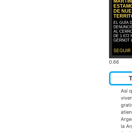
MARTÍN
ESTAM
DE NUE
TERRIT
EL GUÍA 
DENUNCI
AL CERRO
DE 1.672
GERNOT 
SEGUIR
Así 
vive
grati
atien
Arge
la A