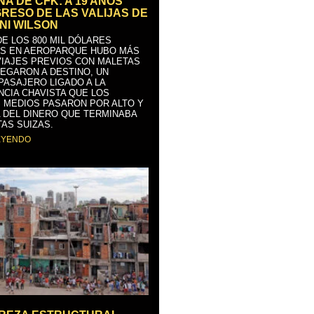
A DE CFK: A 19 AÑOS
GRESO DE LAS VALIJAS DE
NI WILSON
E LOS 800 MIL DÓLARES
S EN AEROPARQUE HUBO MÁS
VIAJES PREVIOS CON MALETAS
LEGARON A DESTINO, UN
PASAJERO LIGADO A LA
NCIA CHAVISTA QUE LOS
 MEDIOS PASARON POR ALTO Y
 DEL DINERO QUE TERMINABA
AS SUIZAS.
EYENDO