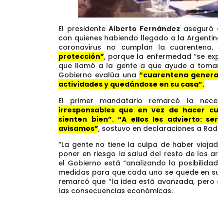
El presidente
Alberto Fernández
aseguró q
con quienes habiendo llegado a la Argenti
coronavirus no cumplan la cuarentena
protección”
, porque la enfermedad “se ex
que llamó a la gente a que ayude a tomar
Gobierno evalúa una
“cuarentena general
actividades y quedándose en su casa”.
El primer mandatario remarcó la ne
irresponsables que en vez de hacer c
sienten bien”. “A ellos les advierto: s
avisamos”
, sostuvo en declaraciones a Radi
“La gente no tiene la culpa de haber viaja
poner en riesgo la salud del resto de los 
el Gobierno está “analizando la posibilida
medidas para que cada uno se quede en su c
remarcó que “la idea está avanzada, per
las consecuencias económicas.