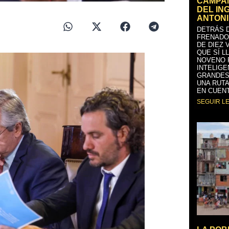
CAMPAÑ
DEL IN
ANTONI
DETRÁS D
FRENADO
DE DIEZ 
QUE SÍ L
NOVENO 
INTELIGE
GRANDES
UNA RUTA
EN CUENT
SEGUIR L