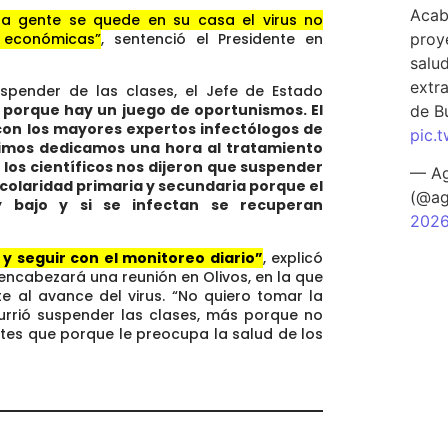
Acab
a gente se quede en su casa el virus no
proy
s económicas”
, sentenció el Presidente en
salu
extra
spender de las clases, el Jefe de Estado
 porque hay un juego de oportunismos. El
de B
con los mayores expertos infectólogos de
pic.
icimos dedicamos una hora al tratamiento
los científicos nos dijeron que suspender
— Ag
scolaridad primaria y secundaria porque el
(@ag
 bajo y si se infectan se recuperan
202
y seguir con el monitoreo diario”
, explicó
e encabezará una reunión en Olivos, en la que
te al avance del virus. “No quiero tomar la
urrió suspender las clases, más porque no
tes que porque le preocupa la salud de los