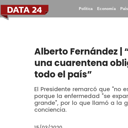
Política
Economía
Paí
Alberto Fernández |
una cuarentena oblig
todo el país”
El Presidente remarcó que "no e
porque la enfermedad "se expa
grande", por lo que llamó a la
conciencia.
15/03/2020