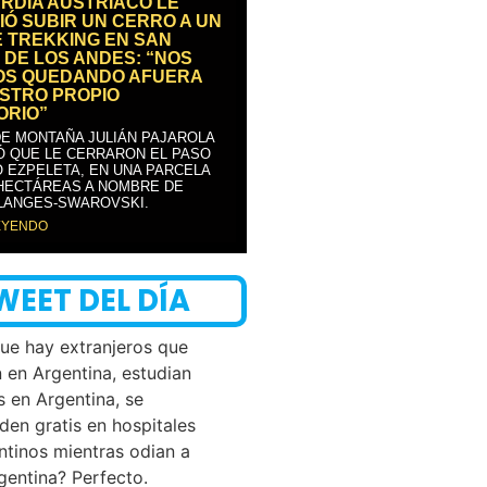
RDIA AUSTRÍACO LE
IÓ SUBIR UN CERRO A UN
E TREKKING EN SAN
 DE LOS ANDES: “NOS
OS QUEDANDO AFUERA
STRO PROPIO
ORIO”
DE MONTAÑA JULIÁN PAJAROLA
Ó QUE LE CERRARON EL PASO
 EZPELETA, EN UNA PARCELA
 HECTÁREAS A NOMBRE DE
LANGES-SWAROVSKI.
EYENDO
WEET DEL DÍA
que hay extranjeros que
n en Argentina, estudian
s en Argentina, se
den gratis en hospitales
ntinos mientras odian a
rgentina? Perfecto.