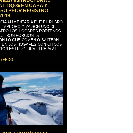
BREZA ESTRUCTURAL
AL 18,8% EN CABA Y
SU PEOR REGISTRO
2019
CIA ALIMENTARIA FUE EL RUBRO
 EMPEORÓ Y YA SON UNO DE
ATRO LOS HOGARES PORTEÑOS
UJERON PORCIONES,
ON LO QUE COMEN O SALTEAN
. EN LOS HOGARES CON CHICOS
CIÓN ESTRUCTURAL TREPA AL
EYENDO