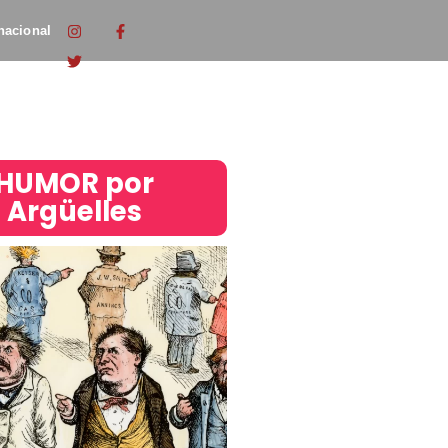
nacional
HUMOR por
Argüelles​