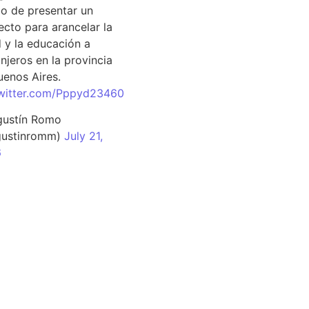
o de presentar un
ecto para arancelar la
d y la educación a
njeros en la provincia
uenos Aires.
twitter.com/Pppyd23460
ustín Romo
ustinromm)
July 21,
6