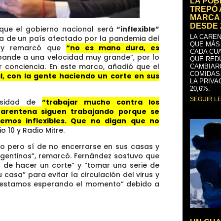
LA PO
TREPÓ 
MARCA 
DESDE 
ue el gobierno nacional será
“inflexible”
LA CAREN
na de un país afectado por la pandemia del
QUE MÁS
, y remarcó que
“no es mano dura, es
CADA CU
pande a una velocidad muy grande”, por lo
QUE RED
 conciencia. En este marco, añadió que el
CAMBIAR
COMIDAS
, con la gente haciendo un corte en sus
LA PRIVA
20,6%.
SEGUIR L
cesidad de
“trabajar mucho contra los
uarentena siguen trabajando porque se
eremos inflexibles. Que no digan que no
o 10 y Radio Mitre.
do pero sí de no encerrarse en sus casas y
argentinos”, remarcó. Fernández sostuvo que
d de hacer un corte” y “tomar una serie de
asa” para evitar la circulación del virus y
o estamos esperando el momento” debido a