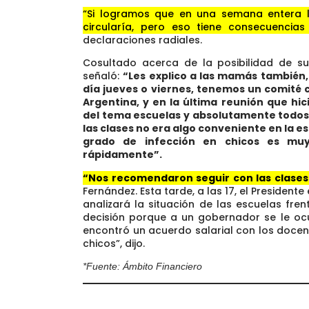
“Si logramos que en una semana entera l
circularía, pero eso tiene consecuencia
declaraciones radiales.
Cosultado acerca de la posibilidad de su
señaló:
“Les explico a las mamás también,
día jueves o viernes, tenemos un comité 
Argentina, y en la última reunión que h
del tema escuelas y absolutamente todos 
las clases no era algo conveniente en la e
grado de infección en chicos es muy
rápidamente”.
“Nos recomendaron seguir con las clases 
Fernández. Esta tarde, a las 17, el President
analizará la situación de las escuelas fren
decisión porque a un gobernador se le oc
encontró un acuerdo salarial con los docen
chicos”, dijo.
*Fuente: Ámbito Financiero