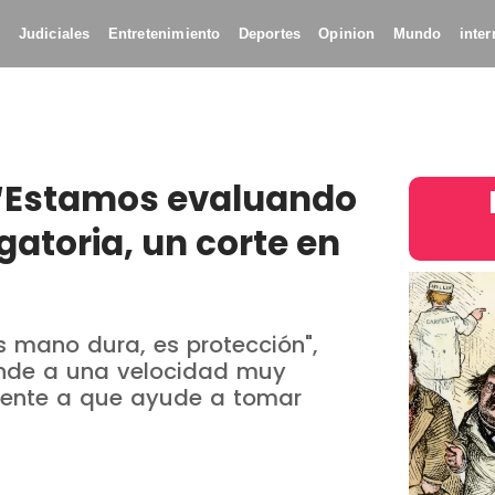
s
Judiciales
Entretenimiento
Deportes
Opinion
Mundo
inter
 “Estamos evaluando
atoria, un corte en
s mano dura, es protección",
nde a una velocidad muy
 gente a que ayude a tomar