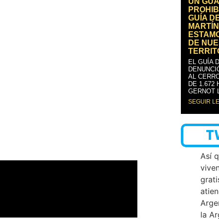
UN GUA
PROHIB
GUÍA D
MARTÍN
ESTAM
DE NUE
TERRIT
EL GUÍA 
DENUNCI
AL CERRO
DE 1.672
GERNOT 
SEGUIR L
T
Así 
vive
grati
atien
Arge
la A