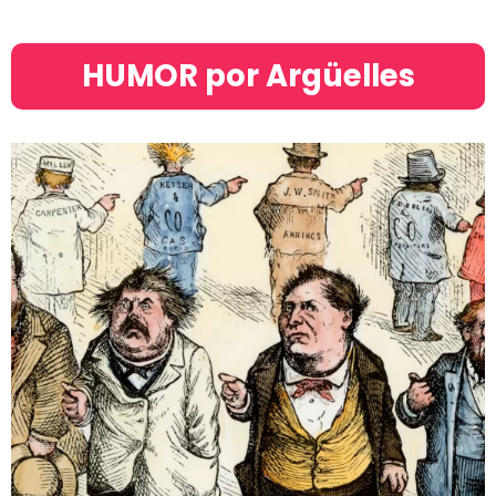
HUMOR por Argüelles​