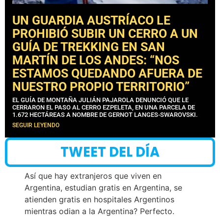
UN GUARDIA AUSTRÍACO LE
PROHIBIÓ SUBIR UN CERRO A UN
GUÍA DE TREKKING EN SAN
MARTÍN DE LOS ANDES: “NOS
ESTAMOS QUEDANDO AFUERA DE
NUESTRO PROPIO TERRITORIO”
EL GUÍA DE MONTAÑA JULIÁN PAJAROLA DENUNCIÓ QUE LE
CERRARON EL PASO AL CERRO EZPELETA, EN UNA PARCELA DE
1.672 HECTÁREAS A NOMBRE DE GERNOT LANGES-SWAROVSKI.
SEGUIR LEYENDO
TWEET DEL DÍA
Así que hay extranjeros que viven en
Argentina, estudian gratis en Argentina, se
atienden gratis en hospitales Argentinos
mientras odian a la Argentina? Perfecto.