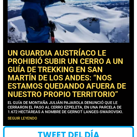
UN GUARDIA AUSTRÍACO LE
PROHIBIÓ SUBIR UN CERRO A UN
GUÍA DE TREKKING EN SAN
MARTÍN DE LOS ANDES: “NOS
ESTAMOS QUEDANDO AFUERA DE
NUESTRO PROPIO TERRITORIO”
EL GUÍA DE MONTAÑA JULIÁN PAJAROLA DENUNCIÓ QUE LE
CERRARON EL PASO AL CERRO EZPELETA, EN UNA PARCELA DE
1.672 HECTÁREAS A NOMBRE DE GERNOT LANGES-SWAROVSKI.
SEGUIR LEYENDO
TWEET DEL DÍA